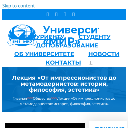
Skip to content
АБИТУРИЕНТУ
СТУДЕНТУ
ДОПОБРАЗОВАНИЕ
ОБ УНИВЕРСИТЕТЕ
НОВОСТИ
КОНТАКТЫ
Лекция «От импрессионистов до
метамодернистов: история,
философия, эстетика»
Главная
×××
Общество
×××
Лекция «От импрессионистов до
метамодернистов: история, философия, эстетика»