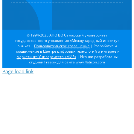
© 1994-2025 АНО ВО Самарский университет
государственного управления «Международный институт
рынка»
|
Пользовательское соглашение
| Разработка и
продвижение в
Центре цифровых технологий и интернет-
маркетинга Университета «МИР»
| Иконки разработаны
студией
Freepik
для сайта
www.flaticon.com
Page load link