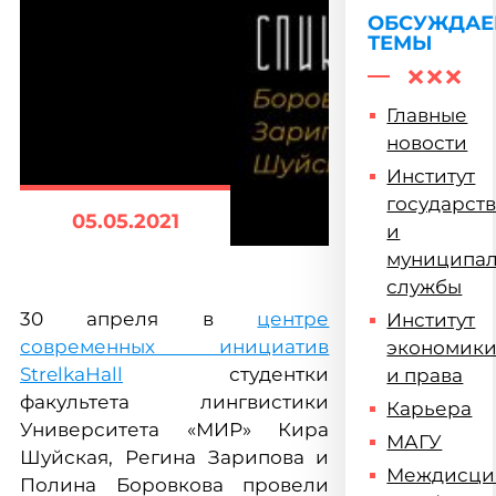
ОБСУЖДА
ТЕМЫ
Главные
новости
Институт
государст
05.05.2021
и
муниципа
службы
30 апреля в
центре
Институт
современных инициатив
экономик
StrelkaHall
студентки
и права
факультета лингвистики
Карьера
Университета «МИР» Кира
МАГУ
Шуйская, Регина Зарипова и
Междисци
Полина Боровкова провели