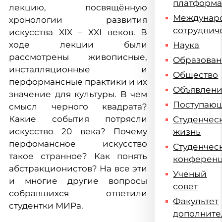
платформ
лекцию, посвящённую
Междунар
хронологии развития
сотруднич
искусства XIX – XXI веков. В
ходе лекции были
Наука
рассмотрены живописные,
Образова
инсталляционные и
Общество
перформансные практики и их
Объявлен
значение для культуры. В чем
Поступаю
смысл черного квадрата?
Какие события потрясли
Студенчес
искусство 20 века? Почему
жизнь
перфомансное искусство
Студенчес
такое странное? Как понять
конферен
абстракционистов? На все эти
Ученый
и многие другие вопросы
совет
собравшихся ответили
Факультет
студентки МИРа.
дополните