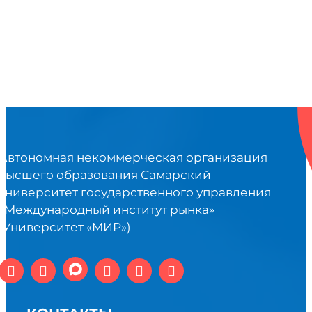
Автономная некоммерческая организация
высшего образования Самарский
университет государственного управления
«Международный институт рынка»
(Университет «МИР»)