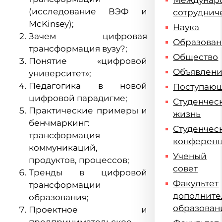
Междунар
(исследование ВЭФ и
сотруднич
McKinsey);
Наука
Зачем цифровая
Образова
трансформация вузу?;
Общество
Понятие «цифровой
Объявлен
университет»;
Педагогика в новой
Поступаю
цифровой парадигме;
Студенчес
Практические примеры и
жизнь
бенчмаркинг:
Студенчес
трансформация
конферен
коммуникаций,
Ученый
продуктов, процессов;
совет
Тренды в цифровой
Факультет
трансформации
дополните
образования;
образован
Проектное и