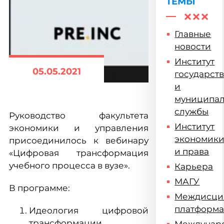
ТЕМЫ
Главные
новости
Институт
05.05.2021
государст
и
муниципа
службы
Руководство факультета
Институт
экономики и управления
экономик
присоединилось к вебинару
и права
«Цифровая трансформация
учебного процесса в вузе».
Карьера
МАГУ
В программе:
Междисци
платформ
Идеология цифровой
трансформации