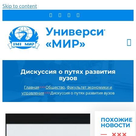
Skip to content
АБИТУРИЕНТУ
Дискуссия о путях развития
СТУДЕНТУ
вузов
ДОПОБРАЗОВАНИЕ
Главная
×××
Общество
,
Факультет экономики и
ОБ УНИВЕРСИТЕТЕ
управления
×××
Дискуссия о путях развития вузов
НОВОСТИ
КОНТАКТЫ
ПОХОЖИЕ
РЕЗУЛЬТАТ ПОИСКА:
НОВОСТИ