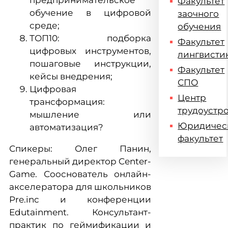
предпринимательское
Факультет
обучение в цифровой
заочного
среде;
обучения
ТОП10: подборка
Факультет
цифровых инструментов,
лингвисти
пошаговые инструкции,
Факультет
кейсы внедрения;
СПО
Цифровая
Центр
трансформация:
трудоустр
мышление или
Юридичес
автоматизация?
факультет
Спикеры: Олег Панин,
генеральный директор Center-
Game. Сооснователь онлайн-
акселератора для школьников
Pre.inc и конференции
Edutainment. Консультант-
практик по геймификации и