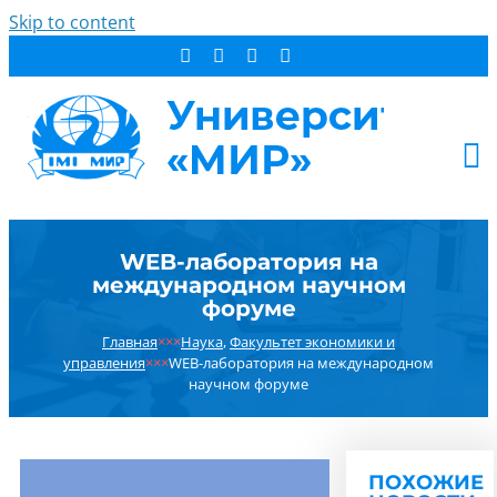
Skip to content
АБИТУРИЕНТУ
WEB-лаборатория на
СТУДЕНТУ
международном научном
ДОПОБРАЗОВАНИЕ
форуме
ОБ УНИВЕРСИТЕТЕ
Главная
×××
Наука
,
Факультет экономики и
управления
×××
WEB-лаборатория на международном
НОВОСТИ
научном форуме
КОНТАКТЫ
РЕЗУЛЬТАТ ПОИСКА:
ПОХОЖИЕ