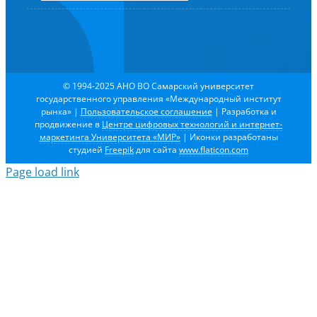
© 1994-2025 АНО ВО Самарский университет
государственного управления «Международный институт
рынка»
|
Пользовательское соглашение
| Разработка и
продвижение в
Центре цифровых технологий и интернет-
маркетинга Университета «МИР»
| Иконки разработаны
студией
Freepik
для сайта
www.flaticon.com
Page load link