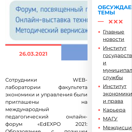
ОБСУЖДА
ТЕМЫ
Главные
новости
Институт
26.03.2021
государст
и
муниципа
службы
Сотрудники WEB-
Институт
лаборатории факультета
экономик
экономики и управления были
и права
приглашены на
международный
Карьера
педагогический онлайн-
МАГУ
форум «EdEXPO 2021:
Междисци
Образование с позиции