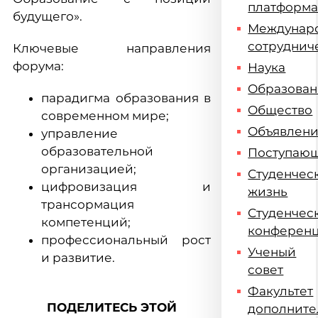
платформ
будущего».
Междунар
сотруднич
Ключевые направления
форума:
Наука
Образова
парадигма образования в
Общество
современном мире;
Объявлен
управление
образовательной
Поступаю
организацией;
Студенчес
цифровизация и
жизнь
трансормация
Студенчес
компетенций;
конферен
профессиональный рост
Ученый
и развитие.
совет
Факультет
ПОДЕЛИТЕСЬ ЭТОЙ
дополните