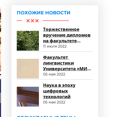
ПОХОЖИЕ НОВОСТИ
Торжественное
вручение дипломов
на факультете
среднего
11 июля 2022
профессионального
Факультет
образования
лингвистики
Университета «МИР»
глазами
05 мая 2022
работодателя
Наука в эпоху
цифровых
технологий
05 мая 2022