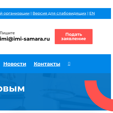
й организации
|
Версия для слабовидящих
|
EN
Пишите
Подать
imi@imi-samara.ru
заявление
Новости
Контакты
товым