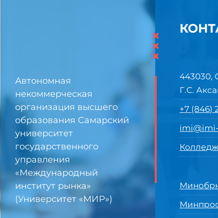
КОНТ
×
×
×
443030, 
Автономная
Г.С. Акса
некоммерческая
организация высшего
+7 (846)
образования Самарский
imi@imi-
университет
государственного
Колледж
управления
«Международный
институт рынка»
Минобрн
(Университет «МИР»)
Минпро