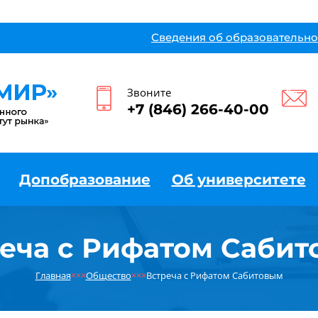
Сведения об образовательно
Звоните
+7 (846) 266-40-00
Допобразование
Об университете
еча с Рифатом Саби
Главная
×××
Общество
×××
Встреча с Рифатом Сабитовым