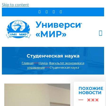
Skip to content
АБИТУРИЕНТУ
Студенческая наука
СТУДЕНТУ
Главная
×××
Наука
,
Факультет экономики и
ДОПОБРАЗОВАНИЕ
управления
×××
Студенческая наука
ОБ УНИВЕРСИТЕТЕ
НОВОСТИ
КОНТАКТЫ
ПОХОЖИЕ
НОВОСТИ
РЕЗУЛЬТАТ ПОИСКА: