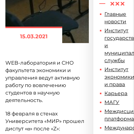
Главные
новости
Институт
15.03.2021
государст
и
муниципа
службы
WEB-лаборатория и СНО
Институт
факультета экономики и
экономик
управления ведут активную
и права
работу по вовлечению
студентов в научную
Карьера
деятельность.
МАГУ
Междисци
18 февраля в стенах
платформ
Университета «МИР» прошел
Междунар
диспут «α» после «Z»: