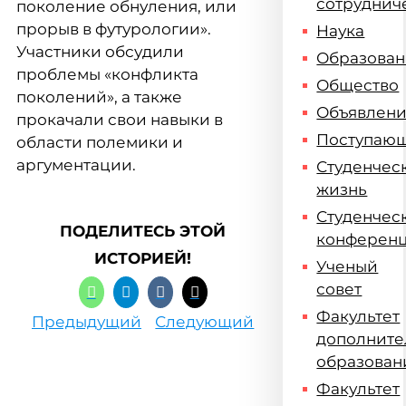
сотруднич
поколение обнуления, или
прорыв в футурологии».
Наука
Участники обсудили
Образова
проблемы «конфликта
Общество
поколений», а также
Объявлен
прокачали свои навыки в
Поступаю
области полемики и
аргументации.
Студенчес
жизнь
Студенчес
ПОДЕЛИТЕСЬ ЭТОЙ
конферен
ИСТОРИЕЙ!
Ученый
совет
Факультет
Предыдущий
Следующий
дополните
образован
Факультет