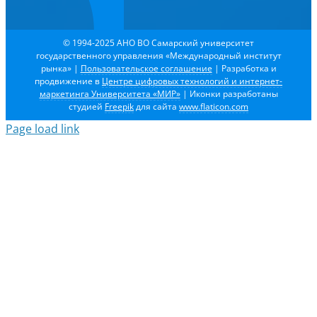
© 1994-2025 АНО ВО Самарский университет
государственного управления «Международный институт
рынка»
|
Пользовательское соглашение
| Разработка и
продвижение в
Центре цифровых технологий и интернет-
маркетинга Университета «МИР»
| Иконки разработаны
студией
Freepik
для сайта
www.flaticon.com
Page load link