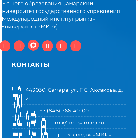
высшего образования Самарский
университет государственного управления
«Международный институт рынка»
(Университет «МИР»)
КОНТАКТЫ
443030, Самара, ул. Г.С. Аксакова, д.
21
+7 (846) 266-40-00
imi@imi-samara.ru
Колледж «МИР»