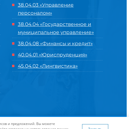
38.04.03 «Управление
персоналом»
38.04.04 «Государственное и
муниципальное управление»
38.04.08 «Финансы и кредит»
40.04.01 «Юриспруденция»
45.04.02 «Лингвистика»
оглашение
| Разработка и продвижение в
Центре цифровых
висов и предложений. Вы можете
я сайта
www.flaticon.com
даёте согласие на использование ваших
Закрыть