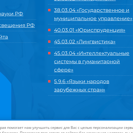
38.03.04 «Государственное и
ауки РФ
муниципальное управление»
свещения РФ
40.03.01 «Юриспруденция»
йта
45.03.02 «Лингвистика»
45.03.04 «
Интеллектуальные
системы в гуманитарной
сфере
»
5.9.6 «Языки народов
зарубежных стран»
нного управления «Международный институт рынка»
|
Пользовательское с
торая помогает нам улучшить сервис для Вас с целью персонализации сер
-маркетинга Университета «МИР»
| Иконки разработаны студией
Freepik
дл
и браузера. Продолжая пользоваться сайтом без изменения настроек, вы 