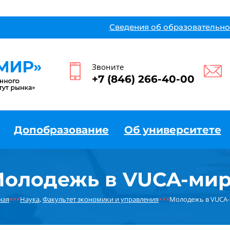
Сведения об образовательно
Звоните
+7 (846) 266-40-00
Допобразование
Об университете
олодежь в VUCA-ми
ная
×××
Наука
,
Факультет экономики и управления
×××
Молодежь в VUCA