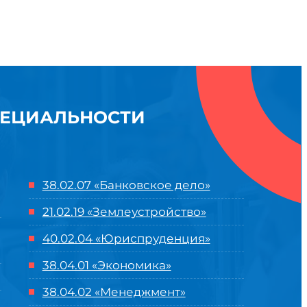
ПЕЦИАЛЬНОСТИ
38.02.07 «Банковское дело»
21.02.19 «Землеустройство»
40.02.04 «Юриспруденция»
38.04.01 «Экономика»
38.04.02 «Менеджмент»