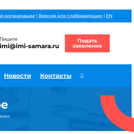
й организации
|
Версия для слабовидящих
|
EN
Пишите
Подать
imi@imi-samara.ru
заявление
Новости
Контакты
ре
-мире