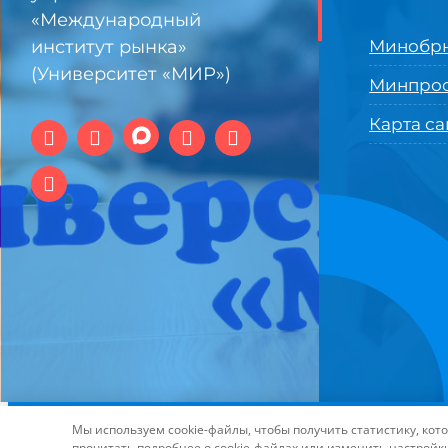
«Международный
институт рынка»
Минобрн
(Университет «МИР»)
Минпро
Карта са
© 1994-2025 АНО ВО Самарский университет государстве
Мы используем cookie-файлы, чтобы получить статистику, ко
технологий и интернет
прочитать подробнее о cookie-файлах или изменить настройк