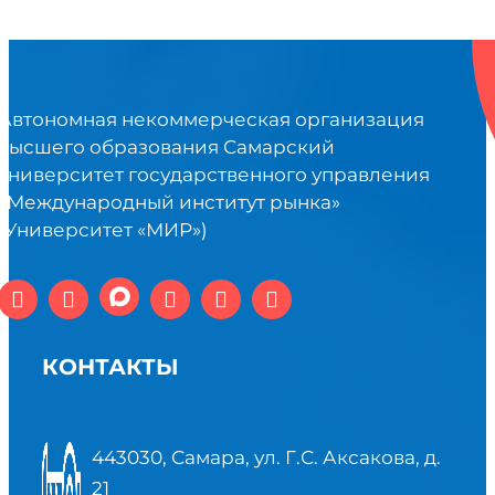
Автономная некоммерческая организация
высшего образования Самарский
университет государственного управления
«Международный институт рынка»
(Университет «МИР»)
КОНТАКТЫ
443030, Самара, ул. Г.С. Аксакова, д.
21