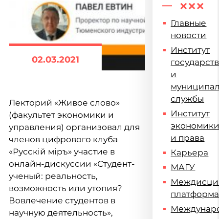
Главные
новости
Институт
02.03.2021
государст
и
муниципа
службы
Лекторий «Живое слово»
Институт
(факультет экономики и
экономик
управления) организовал для
и права
членов цифрового клуба
«Русскiй мiръ» участие в
Карьера
онлайн-дискуссии «Студент-
МАГУ
ученый: реальность,
Междисци
возможность или утопия?
платформ
Вовлечение студентов в
Междунар
научную деятельность»,