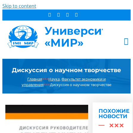
Skip to content
АБИТУРИЕНТУ
Дискуссия о научном творчестве
СТУДЕНТУ
Главная
×××
Наука
,
Факультет экономики и
ДОПОБРАЗОВАНИЕ
управления
×××
Дискуссия о научном творчестве
ОБ УНИВЕРСИТЕТЕ
НОВОСТИ
КОНТАКТЫ
ПОХОЖИЕ
НОВОСТИ
РЕЗУЛЬТАТ ПОИСКА: