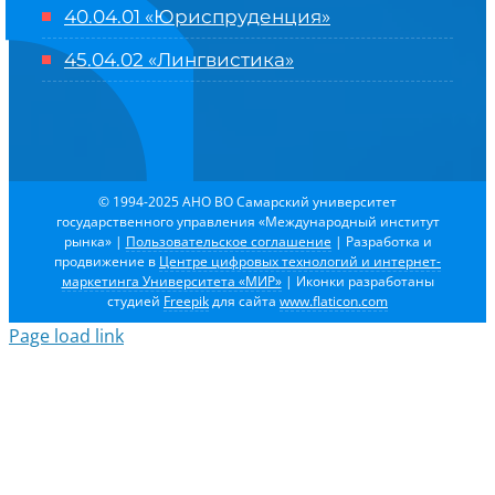
40.04.01 «Юриспруденция»
45.04.02 «Лингвистика»
© 1994-2025 АНО ВО Самарский университет
государственного управления «Международный институт
рынка»
|
Пользовательское соглашение
| Разработка и
продвижение в
Центре цифровых технологий и интернет-
маркетинга Университета «МИР»
| Иконки разработаны
студией
Freepik
для сайта
www.flaticon.com
Page load link