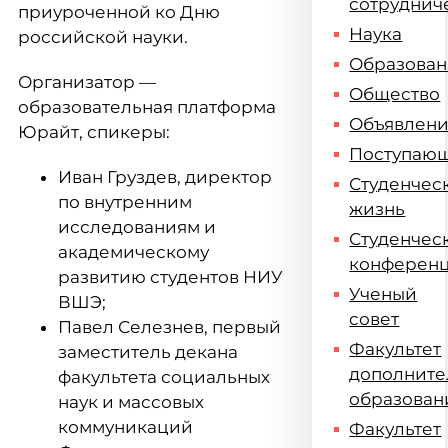
сотруднич
приуроченной ко Дню
Наука
российской науки.
Образова
Организатор —
Общество
образовательная платформа
Объявлен
Юрайт, спикеры:
Поступаю
Иван Груздев, директор
Студенчес
по внутренним
жизнь
исследованиям и
Студенчес
академическому
конферен
развитию студентов НИУ
Ученый
ВШЭ;
совет
Павел Селезнев, первый
Факультет
заместитель декана
дополните
факультета социальных
образован
наук и массовых
коммуникаций
Факультет