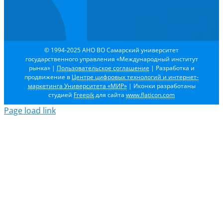
© 1994-2025 АНО ВО Самарский университет
государственного управления «Международный институт
рынка»
|
Пользовательское соглашение
| Разработка и
продвижение в
Центре цифровых технологий и интернет-
маркетинга Университета «МИР»
| Иконки разработаны
студией
Freepik
для сайта
www.flaticon.com
Page load link