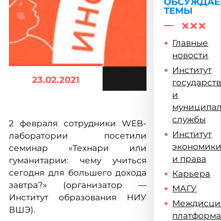
ОБСУЖДА
ТЕМЫ
Главные
новости
Институт
23.02.2021
государст
и
муниципа
службы
2 февраля сотрудники WEB-
Институт
лаборатории посетили
экономик
семинар «Технари или
и права
гуманитарии: чему учиться
сегодня для большего дохода
Карьера
завтра?» (организатор —
МАГУ
Институт образования НИУ
Междисци
ВШЭ).
платформ