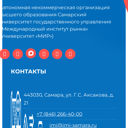
Автономная некоммерческая организация
высшего образования Самарский
университет государственного управления
«Международный институт рынка»
(Университет «МИР»)
КОНТАКТЫ
443030, Самара, ул. Г.С. Аксакова, д.
21
+7 (846) 266-40-00
imi@imi-samara.ru