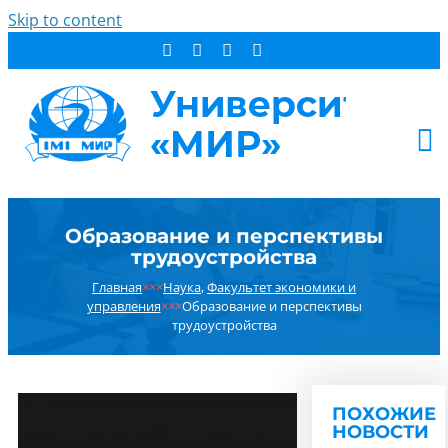
Skip to content
АБИТУРИЕНТУ
Образование и перспективы
СТУДЕНТУ
трудоустройства
ДОПОБРАЗОВАНИЕ
Главная
×××
Наука
,
Факультет экономики и
ОБ УНИВЕРСИТЕТЕ
управления
×××
Образование и перспективы
трудоустройства
НОВОСТИ
КОНТАКТЫ
РЕЗУЛЬТАТ ПОИСКА:
ПОХОЖИЕ
НОВОСТИ