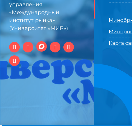
управления
«Международный
институт рынка»
Минобрн
(Университет «МИР»)
Минпро
Карта са
© 1994-2025 АНО ВО Самарский университет государстве