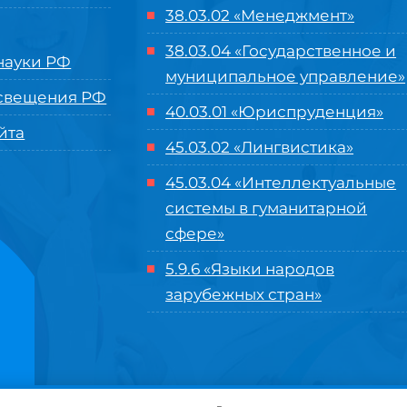
38.03.02 «Менеджмент»
38.03.04 «Государственное и
ауки РФ
муниципальное управление»
свещения РФ
40.03.01 «Юриспруденция»
йта
45.03.02 «Лингвистика»
45.03.04 «
Интеллектуальные
системы в гуманитарной
сфере
»
5.9.6 «Языки народов
зарубежных стран»
нного управления «Международный институт рынка»
|
Пользовательское с