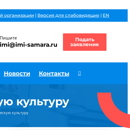
й организации
|
Версия для слабовидящих
|
EN
Пишите
Подать
imi@imi-samara.ru
заявление
Новости
Контакты
ю культуру
ескую культуру