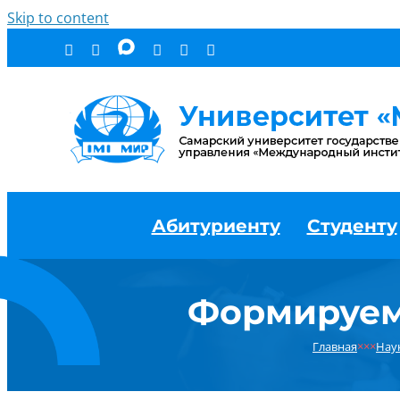
Skip to content
Абитуриенту
Студенту
Формируем
Главная
×××
Нау