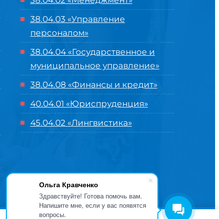
38.04.02 «Менеджмент»
38.04.03 «Управление
персоналом»
38.04.04 «Государственное и
муниципальное управление»
38.04.08 «Финансы и кредит»
40.04.01 «Юриспруденция»
45.04.02 «Лингвистика»
Ольга Кравченко
Здравствуйте! Готова помочь вам.
Напишите мне, если у вас появятся
вопросы.
оглашение
| Разработка и продвижение в
Центре цифровых