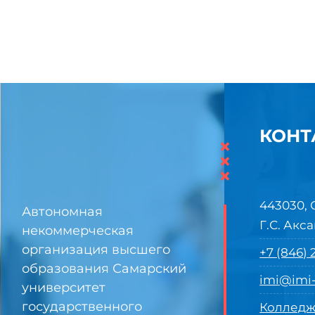
КОНТ
×
×
×
443030, 
Автономная
Г.С. Акса
некоммерческая
организация высшего
+7 (846)
образования Самарский
imi@imi-
университет
государственного
Колледж