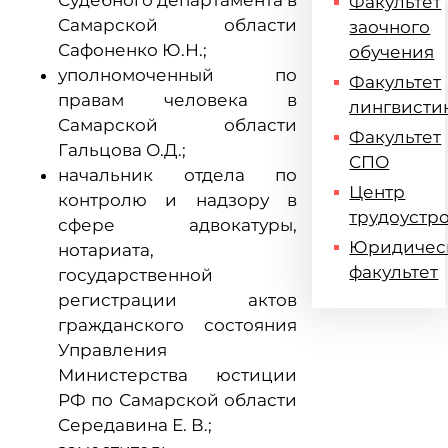
Судебного департамента в
Факультет
Самарской области
заочного
Сафоненко Ю.Н.;
обучения
уполномоченный по
Факультет
правам человека в
лингвисти
Самарской области
Факультет
Гальцова О.Д.;
СПО
начальник отдела по
Центр
контролю и надзору в
трудоустр
сфере адвокатуры,
Юридичес
нотариата,
факультет
государственной
регистрации актов
гражданского состояния
Управления
Министерства юстиции
РФ по Самарской области
Середавина Е. В.;