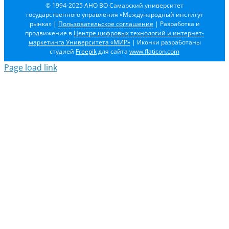
© 1994-2025 АНО ВО Самарский университет
государственного управления «Международный институт
рынка»
|
Пользовательское соглашение
| Разработка и
продвижение в
Центре цифровых технологий и интернет-
маркетинга Университета «МИР»
| Иконки разработаны
студией
Freepik
для сайта
www.flaticon.com
Page load link