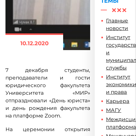
ТЕМЫ
Главные
новости
Институт
10.12.2020
государст
и
муниципа
службы
7 декабря студенты,
Институт
преподаватели и гости
экономик
юридического факультета
и права
Университета «МИР»
отпраздновали «День юриста»
Карьера
и день рождения факультета
МАГУ
на платформе Zoom.
Междисци
платформ
На церемонии открытия