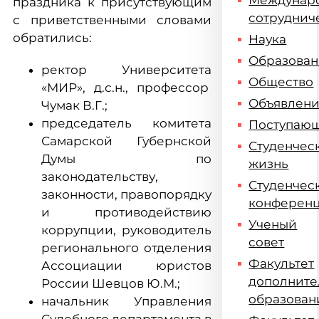
Междунар
праздника к присутствующим
сотруднич
с приветственными словами
обратились:
Наука
Образова
ректор Университета
Общество
«МИР», д.с.н., профессор
Объявлен
Чумак В.Г.;
председатель комитета
Поступаю
Самарской Губернской
Студенчес
Думы по
жизнь
законодательству,
Студенчес
законности, правопорядку
конферен
и противодействию
Ученый
коррупции, руководитель
совет
регионального отделения
Факультет
Ассоциации юристов
дополните
России Шевцов Ю.М.;
образован
начальник Управления