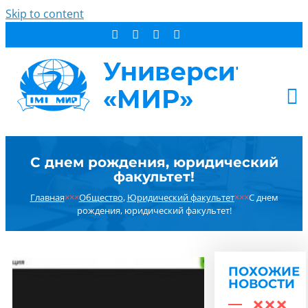
Skip to content
АБИТУРИЕНТУ
С днем рождения, юридический
СТУДЕНТУ
факультет!
ДОПОБРАЗОВАНИЕ
Главная
×××
Общество
,
Юридический факультет
×××
С днем
ОБ УНИВЕРСИТЕТЕ
рождения, юридический факультет!
НОВОСТИ
КОНТАКТЫ
ПОХОЖИЕ
РЕЗУЛЬТАТ ПОИСКА:
НОВОСТИ