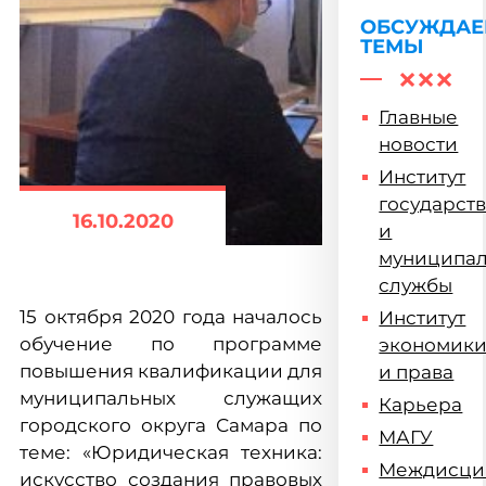
ОБСУЖДА
ТЕМЫ
Главные
новости
Институт
государст
16.10.2020
и
муниципа
службы
15 октября 2020 года началось
Институт
обучение по программе
экономик
повышения квалификации для
и права
муниципальных служащих
Карьера
городского округа Самара по
МАГУ
теме: «Юридическая техника:
Междисци
искусство создания правовых