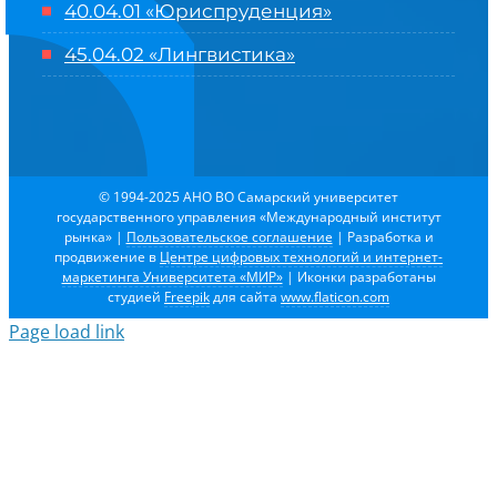
40.04.01 «Юриспруденция»
45.04.02 «Лингвистика»
© 1994-2025 АНО ВО Самарский университет
государственного управления «Международный институт
рынка»
|
Пользовательское соглашение
| Разработка и
продвижение в
Центре цифровых технологий и интернет-
маркетинга Университета «МИР»
| Иконки разработаны
студией
Freepik
для сайта
www.flaticon.com
Page load link