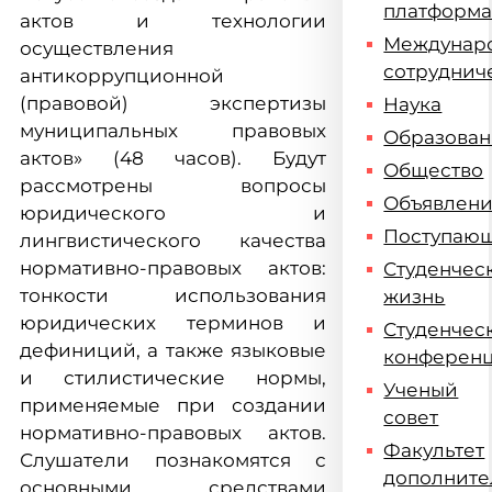
платформ
актов и технологии
Междунар
осуществления
сотруднич
антикоррупционной
(правовой) экспертизы
Наука
муниципальных правовых
Образова
актов» (48 часов). Будут
Общество
рассмотрены вопросы
Объявлен
юридического и
Поступаю
лингвистического качества
нормативно-правовых актов:
Студенчес
тонкости использования
жизнь
юридических терминов и
Студенчес
дефиниций, а также языковые
конферен
и стилистические нормы,
Ученый
применяемые при создании
совет
нормативно-правовых актов.
Факультет
Слушатели познакомятся с
дополните
основными средствами