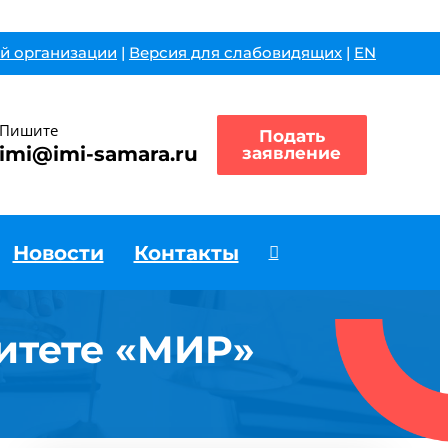
й организации
|
Версия для слабовидящих
|
EN
Пишите
Подать
imi@imi-samara.ru
заявление
Новости
Контакты
итете «МИР»