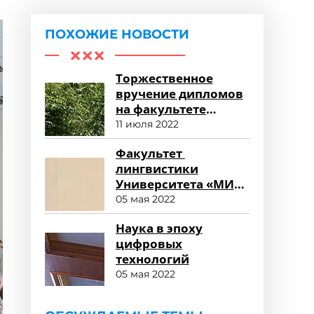
ПОХОЖИЕ НОВОСТИ
Торжественное
вручение дипломов
на факультете
среднего
11 июля 2022
профессионального
Факультет
образования
лингвистики
Университета «МИР»
глазами
05 мая 2022
работодателя
Наука в эпоху
цифровых
технологий
05 мая 2022