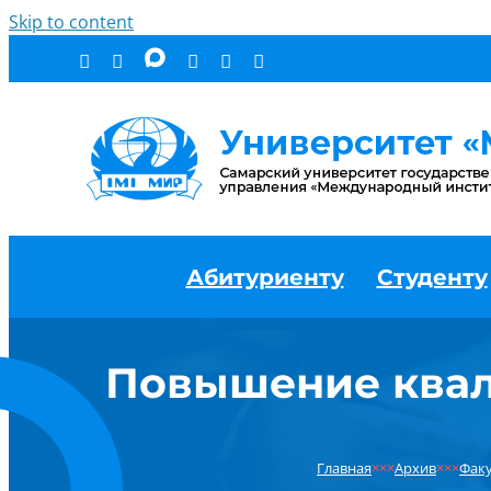
Skip to content
Абитуриенту
Студенту
Повышение квал
Главная
×××
Архив
×××
Факу