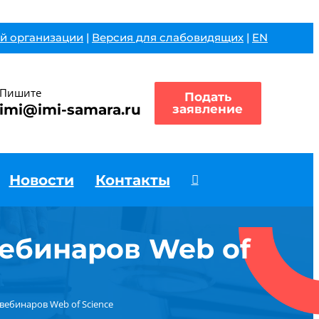
й организации
|
Версия для слабовидящих
|
EN
Пишите
Подать
imi@imi-samara.ru
заявление
Новости
Контакты
ебинаров Web of
ебинаров Web of Science