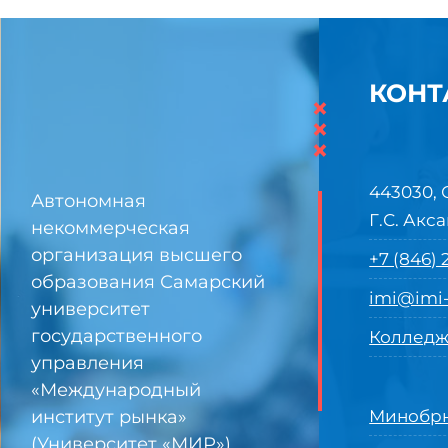
КОНТ
×
×
×
443030, 
Автономная
Г.С. Акса
некоммерческая
организация высшего
+7 (846)
образования Самарский
imi@imi-
университет
государственного
Колледж
управления
«Международный
институт рынка»
Минобрн
(Университет «МИР»)