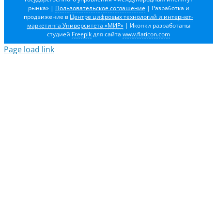
рынка»
|
Пользовательское соглашение
| Разработка и
продвижение в
Центре цифровых технологий и интернет-
маркетинга Университета «МИР»
| Иконки разработаны
студией
Freepik
для сайта
www.flaticon.com
Page load link