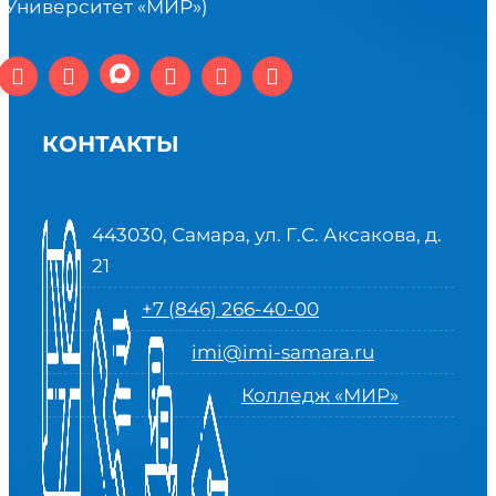
(Университет «МИР»)
КОНТАКТЫ
443030, Самара, ул. Г.С. Аксакова, д.
21
+7 (846) 266-40-00
imi@imi-samara.ru
Колледж «МИР»