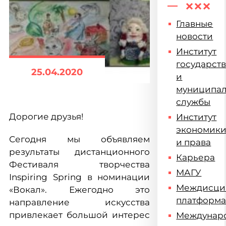
Главные
новости
Институт
государст
25.04.2020
и
муниципа
службы
Дорогие друзья!
Институт
экономик
Сегодня мы объявляем
и права
результаты дистанционного
Карьера
Фестиваля творчества
МАГУ
Inspiring Spring в номинации
Междисци
«Вокал». Ежегодно это
платформ
направление искусства
привлекает большой интерес
Междунар