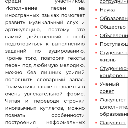
среди участников.
сотруднич
Исполнение песен на
Наука
иностранных языках помогает
Образова
развить музыкальный слух и
Общество
артикуляцию, поэтому это
Объявлен
самый действенный способ
подготовиться к выполнению
Поступаю
заданий по аудированию.
Студенчес
Кроме того, повторяя тексты
жизнь
песен под любимую мелодию,
Студенчес
можно без лишних усилий
конферен
пополнить словарный запас.
Ученый
Грамматика также познаётся в
совет
очень увлекательной форме.
Факультет
Читая и переводя строчки
дополните
иноязычных куплетов, можно
образован
познать особенности
построения неформальных
Факультет