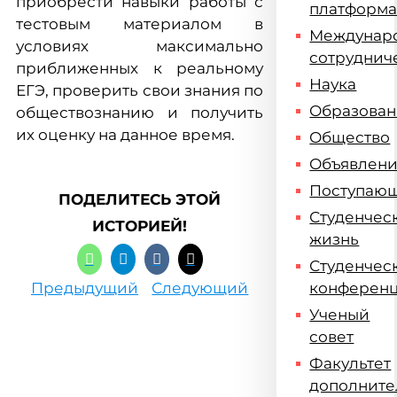
приобрести навыки работы с
платформ
тестовым материалом в
Междунар
условиях максимально
сотруднич
приближенных к реальному
Наука
ЕГЭ, проверить свои знания по
Образова
обществознанию и получить
их оценку на данное время.
Общество
Объявлен
Поступаю
ПОДЕЛИТЕСЬ ЭТОЙ
Студенчес
ИСТОРИЕЙ!
жизнь
Студенчес
Предыдущий
Следующий
конферен
Ученый
совет
Факультет
дополните