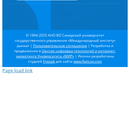
© 1994-2025 АНО ВО Самарский университет
государственного управления «Международный институт
рынка»
|
Пользовательское соглашение
| Разработка и
продвижение в
Центре цифровых технологий и интернет-
маркетинга Университета «МИР»
| Иконки разработаны
студией
Freepik
для сайта
www.flaticon.com
Page load link