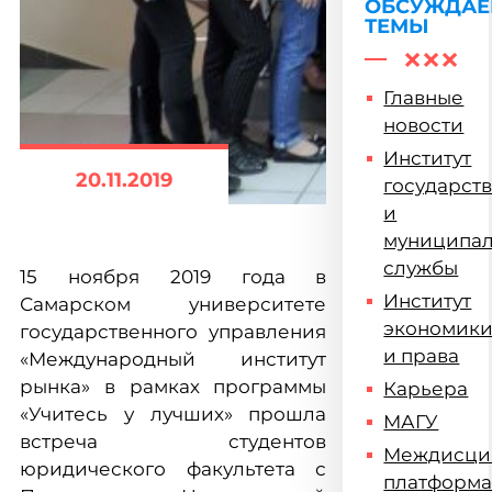
ОБСУЖДА
ТЕМЫ
Главные
новости
Институт
20.11.2019
государст
и
муниципа
службы
15 ноября 2019 года в
Институт
Самарском университете
экономик
государственного управления
и права
«Международный институт
рынка» в рамках программы
Карьера
«Учитесь у лучших» прошла
МАГУ
встреча студентов
Междисци
юридического факультета с
платформ