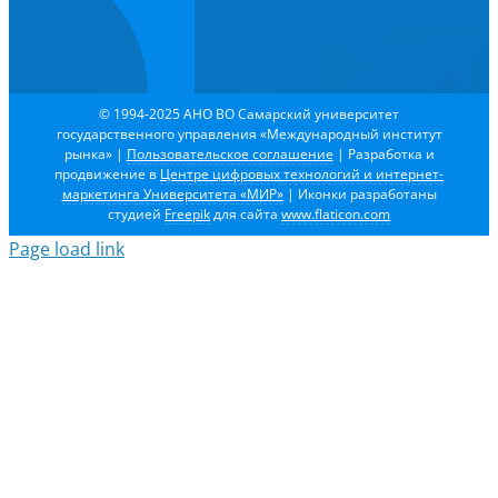
© 1994-2025 АНО ВО Самарский университет
государственного управления «Международный институт
рынка»
|
Пользовательское соглашение
| Разработка и
продвижение в
Центре цифровых технологий и интернет-
маркетинга Университета «МИР»
| Иконки разработаны
студией
Freepik
для сайта
www.flaticon.com
Page load link