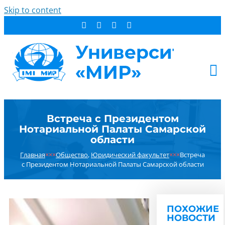
Skip to content
АБИТУРИЕНТУ
Встреча с Президентом
СТУДЕНТУ
Нотариальной Палаты Самарской
ДОПОБРАЗОВАНИЕ
области
ОБ УНИВЕРСИТЕТЕ
Главная
×××
Общество
,
Юридический факультет
×××
Встреча
с Президентом Нотариальной Палаты Самарской области
НОВОСТИ
КОНТАКТЫ
РЕЗУЛЬТАТ ПОИСКА:
ПОХОЖИЕ
НОВОСТИ