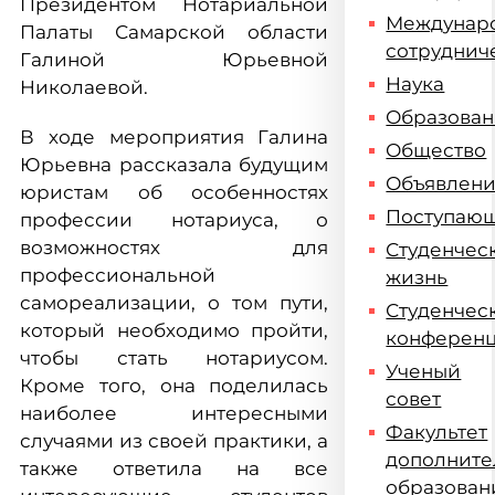
Президентом Нотариальной
Междунар
Палаты Самарской области
сотруднич
Галиной Юрьевной
Наука
Николаевой.
Образова
В ходе мероприятия Галина
Общество
Юрьевна рассказала будущим
Объявлен
юристам об особенностях
Поступаю
профессии нотариуса, о
возможностях для
Студенчес
профессиональной
жизнь
самореализации, о том пути,
Студенчес
который необходимо пройти,
конферен
чтобы стать нотариусом.
Ученый
Кроме того, она поделилась
совет
наиболее интересными
Факультет
случаями из своей практики, а
дополните
также ответила на все
образован