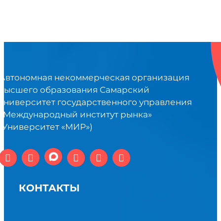
Автономная некоммерческая организация
высшего образования Самарский
университет государственного управления
«Международный институт рынка»
(Университет «МИР»)
КОНТАКТЫ