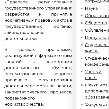
сотруднич
«Правовое регулирование
государственного управления:
Наука
разработка и принятие
Образова
нормативных правовых актов в
Общество
государственных органах,
Объявлен
законотворческая
Поступаю
деятельность».
Студенчес
В рамках программы,
жизнь
реализуемой в формате очных
Студенчес
занятий с элементами
конферен
дистанционного обучения,
Ученый
рассматриваются вопросы
совет
правового регулирования
Факультет
деятельности органов власти,
дополните
законотворческого процесса,
образован
подзаконного
нормотворчества.
Факультет