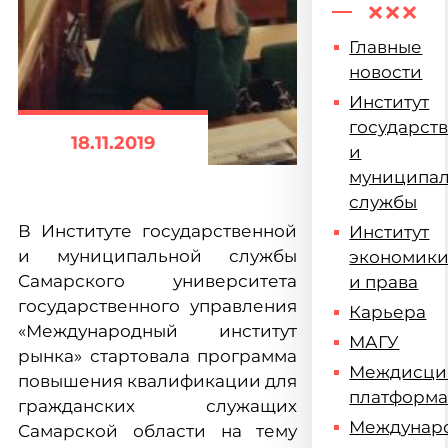
Главные
новости
Институт
государст
18.11.2019
и
муниципа
службы
В Институте государственной
Институт
и муниципальной службы
экономик
Самарского университета
и права
государственного управления
Карьера
«Международный институт
МАГУ
рынка» стартовала программа
Междисци
повышения квалификации для
платформ
гражданских служащих
Междунар
Самарской области на тему