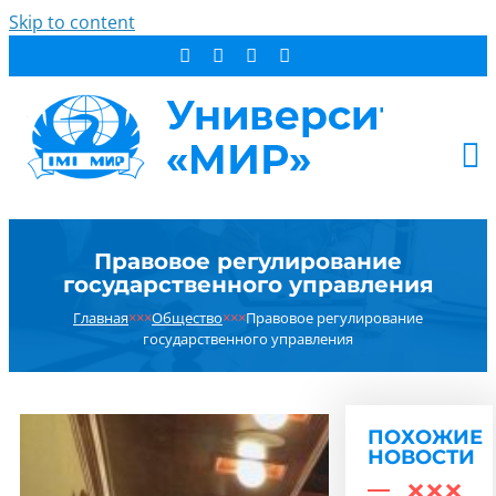
Skip to content
АБИТУРИЕНТУ
Правовое регулирование
СТУДЕНТУ
государственного управления
ДОПОБРАЗОВАНИЕ
Главная
×××
Общество
×××
Правовое регулирование
ОБ УНИВЕРСИТЕТЕ
государственного управления
НОВОСТИ
КОНТАКТЫ
ПОХОЖИЕ
РЕЗУЛЬТАТ ПОИСКА:
НОВОСТИ