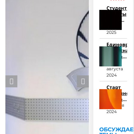
Студенты-
юристы
оживили
историю:
23 мая
учебный
2025
процесс
«Суд
Единовре
над
денежная
Жанной
выплата,
д’Арк»
для
07
поступив
августа
в 2024
2024
году
Старт
приемной
кампании
2024
27 июня
2024
ОБСУЖДА