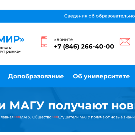
Сведения об образовательно
Звоните
+7 (846) 266-40-00
Допобразование
Об университете
и МАГУ получают нов
Главная
×××
МАГУ
,
Общество
×××
Слушатели МАГУ получают новые знани