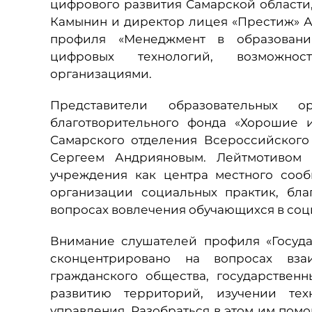
цифрового развития Самарской области
Камынин и директор лицея «Престиж» А
профиля «Менеджмент в образован
цифровых технологий, возможнос
организациями.
Представители образовательных о
благотворительного фонда «Хорошие 
Самарского отделения Всероссийског
Сергеем Андрияновым. Лейтмотивом в
учреждения как центра местного сооб
организации социальных практик, бла
вопросах вовлечения обучающихся в соц
Внимание слушателей профиля «Госуд
сконцентрировано на вопросах вза
гражданского общества, государствен
развитию территорий, изучении тех
управления. Разобраться в этом им пом