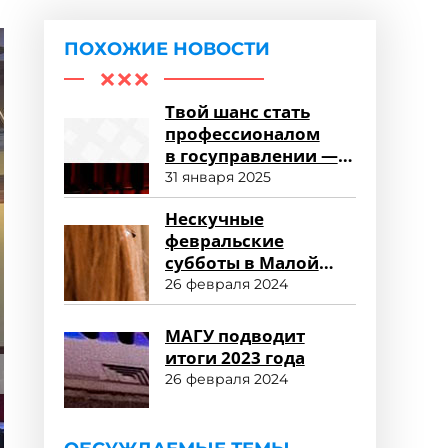
ПОХОЖИЕ НОВОСТИ
Твой шанс стать
профессионалом
в госуправлении —
пройти обучение
31 января 2025
в Малой академии
Нескучные
государственного
февральские
управления!
субботы в Малой
академии
26 февраля 2024
государственного
управления
МАГУ подводит
итоги 2023 года
26 февраля 2024