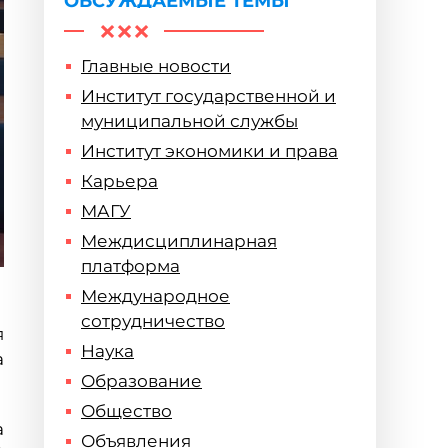
ОБСУЖДАЕМЫЕ ТЕМЫ
Главные новости
Институт государственной и
муниципальной службы
Институт экономики и права
Карьера
МАГУ
Междисциплинарная
платформа
Международное
сотрудничество
я
Наука
а
Образование
Общество
а
Объявления