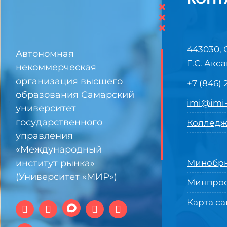
×
×
×
443030, 
Автономная
Г.С. Акса
некоммерческая
организация высшего
+7 (846)
образования Самарский
imi@imi-
университет
государственного
Колледж
управления
«Международный
институт рынка»
Минобрн
(Университет «МИР»)
Минпро
Карта са