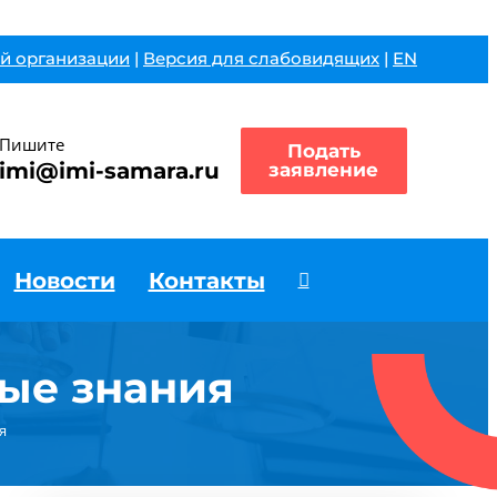
й организации
|
Версия для слабовидящих
|
EN
Пишите
Подать
imi@imi-samara.ru
заявление
Новости
Контакты
ые знания
я