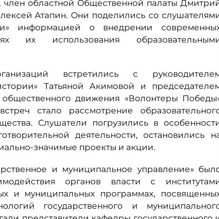
, член областной Общественной палаты Дмитри
лексей Атапин. Они поделились со слушателям
ии» информацией о внедрении современны
тях их использования образовательным
рганизаций встретились с руководителе
истории» Татьяной Акимовой и председателе
о общественного движения «Волонтеры Победы
стреч стало рассмотрение образовательног
щества. Слушатели погрузились в особенност
готворительной деятельности, остановились н
иально-значимые проекты и акции.
арственное и муниципальное управление» был
имодействия органов власти с институтам
ных и муниципальных программах, посвященны
нологий государственного и муниципальног
огали представители кафедры государственного 