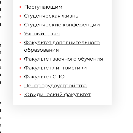
й
Поступающим
и
Студенческая жизнь
х
и
Студенческие конференции
Ученый совет
Факультет дополнительного
м
образования
м
Факультет заочного обучения
»
о
Факультет лингвистики
и
Факультет СПО
а
Центр трудоустройства
Юридический факультет
о
и
х
о
и