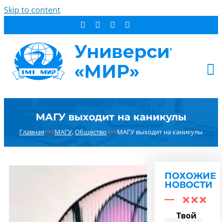
Skip to content
АБИТУРИЕНТУ
МАГУ выходит на каникулы
СТУДЕНТУ
Главная
×××
МАГУ
,
Общество
×××
МАГУ выходит на каникулы
ДОПОБРАЗОВАНИЕ
ОБ УНИВЕРСИТЕТЕ
НОВОСТИ
ПОХОЖИЕ
КОНТАКТЫ
НОВОСТИ
РЕЗУЛЬТАТ ПОИСКА:
Твой