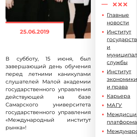
Главные
новости
25.06.2019
Институт
государст
и
муниципа
В субботу, 15 июня, был
службы
завершающий день обучения
Институт
перед летними каникулами
экономик
слушателей Малой академии
и права
государственного управления
Карьера
действующей на базе
Самарского университета
МАГУ
государственного управления
Междисци
«Международный институт
платформ
рынка»!
Междунар