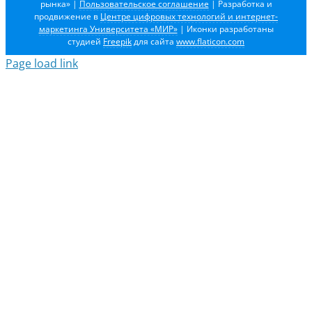
рынка»
|
Пользовательское соглашение
| Разработка и
продвижение в
Центре цифровых технологий и интернет-
маркетинга Университета «МИР»
| Иконки разработаны
студией
Freepik
для сайта
www.flaticon.com
Page load link