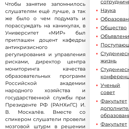
сотруднич
Чтобы занятие запомнилось
Наука
слушателям ещё лучше, а так
же было о чем подумать и
Образова
порассуждать на каникулах, в
Общество
Университет «МИР» был
Объявлен
приглашен доцент кафедры
Поступаю
антикризисного
Студенчес
регулирования и управления
жизнь
рисками, директор центра
мониторинга качества
Студенчес
образовательных программ
конферен
Российской академии
Ученый
народного хозяйства и
совет
государственной службы при
Факультет
Президенте РФ (РАНХиГС) И.
дополните
В. Москалёв. Вместе со
образован
спикером слушатели провели
Факультет
мозговой штурм в решении