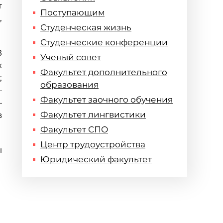
т
Поступающим
,
Студенческая жизнь
Студенческие конференции
8
Ученый совет
х
Факультет дополнительного
;
образования
—
Факультет заочного обучения
—
Факультет лингвистики
в
Факультет СПО
Центр трудоустройства
ы
Юридический факультет