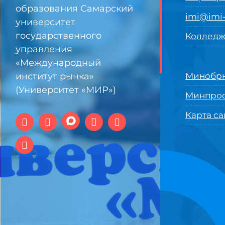
образования Самарский
imi@imi-
университет
государственного
Колледж
управления
«Международный
институт рынка»
Минобрн
(Университет «МИР»)
Минпро
Карта са