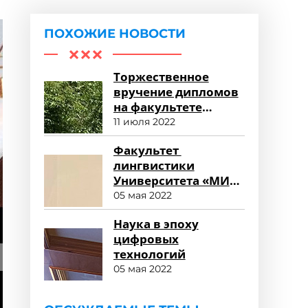
ПОХОЖИЕ НОВОСТИ
Торжественное
вручение дипломов
на факультете
среднего
11 июля 2022
профессионального
Факультет
образования
лингвистики
Университета «МИР»
глазами
05 мая 2022
работодателя
Наука в эпоху
цифровых
технологий
05 мая 2022