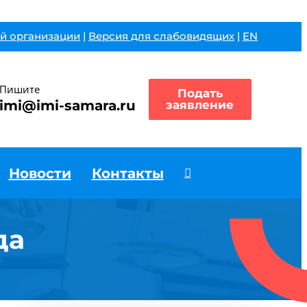
й организации
|
Версия для слабовидящих
|
EN
Пишите
Подать
imi@imi-samara.ru
заявление
Новости
Контакты
да