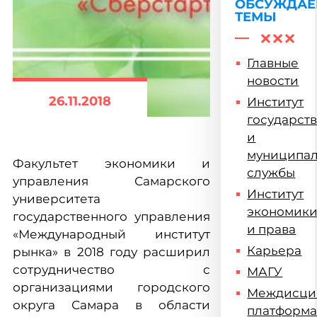
ОБСУЖДА
ТЕМЫ
Главные
новости
26.11.2018
Институт
государст
и
муниципа
Факультет экономики и
службы
управления Самарского
Институт
университета
экономик
государственного управления
и права
«Международный институт
Карьера
рынка» в 2018 году расширил
сотрудничество с
МАГУ
организациями городского
Междисци
округа Самара в области
платформ