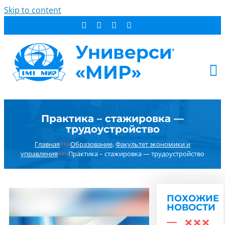
Skip to content
АБИТУРИЕНТУ
Практика – стажировка —
СТУДЕНТУ
трудоустройство
ДОПОБРАЗОВАНИЕ
Главная
×××
Образование
,
Факультет экономики и
ОБ УНИВЕРСИТЕТЕ
управления
×××
Практика – стажировка — трудоустройство
НОВОСТИ
КОНТАКТЫ
ПОХОЖИЕ
РЕЗУЛЬТАТ ПОИСКА:
НОВОСТИ