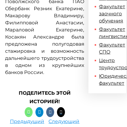
Поволжского банка ПАО
Факультет
Сбербанк Резник Екатерине,
заочного
Макарову Владимиру,
обучения
Филипповой Анастасии,
Факультет
Мараловой Екатерине,
лингвисти
Косакян Александре была
предложена полугодовая
Факультет
стажировка и возможность
СПО
дальнейшего трудоустройства
Центр
в одном из крупнейших
трудоустр
банков России.
Юридичес
факультет
ПОДЕЛИТЕСЬ ЭТОЙ
ИСТОРИЕЙ!
Предыдущий
Следующий