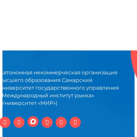
Автономная некоммерческая организация
высшего образования Самарский
университет государственного управления
«Международный институт рынка»
(Университет «МИР»)