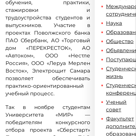
обучения, практики,
Междунар
стажировки и
сотруднич
трудоустройства студентов и
Наука
выпускников. Участие в
Образова
проектах Поволжского банка
ПАО Сбербанк, АО «Торговый
Общество
дом «ПЕРЕКРЕСТОК», АО
Объявлен
«Автоком», ООО «Нестле
Поступаю
Россия», ООО «Леруа Мерлен
Студенчес
Восток», Электрощит Самара
жизнь
позволяет обеспечивать
Студенчес
практико-ориентированный
конферен
учебный процесс.
Ученый
Так в ноябре студентам
совет
Университета «МИР» —
Факультет
победителям конкурсного
дополните
отбора проекта «Сберстарт»
образован