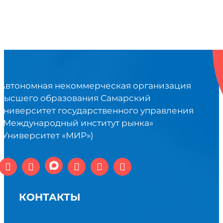
Автономная некоммерческая организация
высшего образования Самарский
университет государственного управления
«Международный институт рынка»
(Университет «МИР»)
КОНТАКТЫ