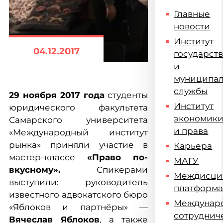
Главные
новости
Институт
04.12.2017
государст
и
муниципа
службы
29 ноября 2017 года
студенты
Институт
юридического факультета
экономик
Самарского университета
и права
«Международный институт
рынка» приняли участие в
Карьера
мастер-классе
«Право по-
МАГУ
вкусному».
Спикерами
Междисци
выступили: руководитель
платформ
известного адвокатского бюро
Междунар
«Яблоков и партнёры» —
сотруднич
Вячеслав Яблоков
, а также