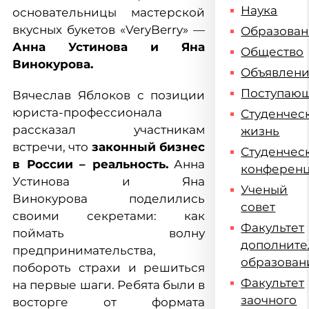
Наука
основательницы мастерской
вкусных букетов «VeryBerry» —
Образова
Анна Устинова и Яна
Общество
Винокурова.
Объявлен
Поступаю
Вячеслав Яблоков с позиции
юриста-профессионала
Студенчес
рассказал участникам
жизнь
встречи, что
законный бизнес
Студенчес
в России – реальность.
Анна
конферен
Устинова и Яна
Ученый
Винокурова поделились
совет
своими секретами: как
Факультет
поймать волну
дополните
предпринимательства,
образован
побороть страхи и решиться
Факультет
на первые шаги. Ребята были в
заочного
восторге от формата