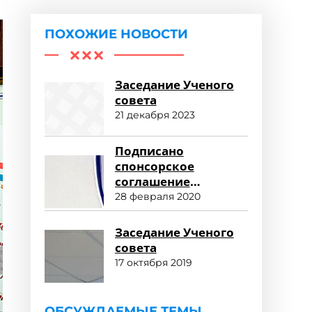
ПОХОЖИЕ НОВОСТИ
Заседание Ученого
совета
21 декабря 2023
Подписано
спонсорское
соглашение
университета с
28 февраля 2020
адвокатским бюро
«Мирзоян,
Заседание Ученого
Селиванова и
совета
партнеры»
17 октября 2019
ОБСУЖДАЕМЫЕ ТЕМЫ