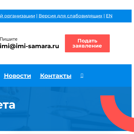
й организации
|
Версия для слабовидящих
|
EN
Пишите
Подать
imi@imi-samara.ru
заявление
Новости
Контакты
ета