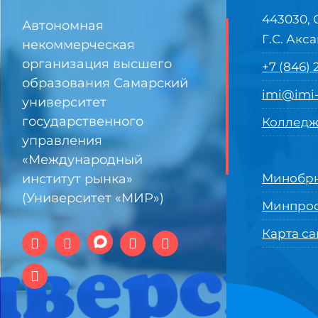
443030, 
Автономная
Г.С. Акса
некоммерческая
организация высшего
+7 (846)
образования Самарский
imi@imi-
университет
государственного
Колледж
управления
«Международный
институт рынка»
Минобрн
(Университет «МИР»)
Минпро
Карта са