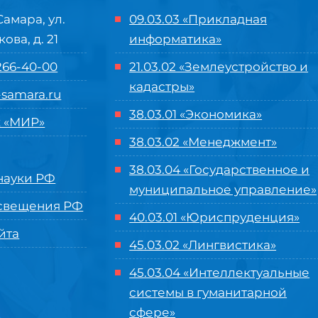
Самара, ул.
09.03.03 «Прикладная
кова, д. 21
информатика»
 266-40-00
21.03.02 «Землеустройство и
кадастры»
samara.ru
38.03.01 «Экономика»
 «МИР»
38.03.02 «Менеджмент»
38.03.04 «Государственное и
ауки РФ
муниципальное управление»
свещения РФ
40.03.01 «Юриспруденция»
йта
45.03.02 «Лингвистика»
45.03.04 «
Интеллектуальные
системы в гуманитарной
сфере
»