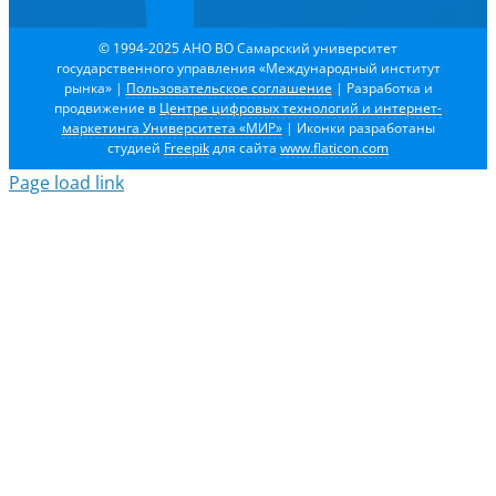
© 1994-2025 АНО ВО Самарский университет
государственного управления «Международный институт
рынка»
|
Пользовательское соглашение
| Разработка и
продвижение в
Центре цифровых технологий и интернет-
маркетинга Университета «МИР»
| Иконки разработаны
студией
Freepik
для сайта
www.flaticon.com
Page load link