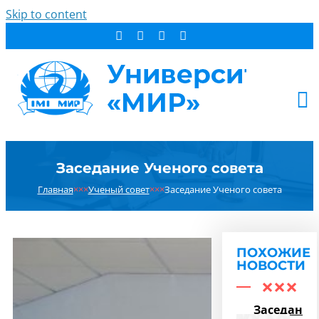
Skip to content
АБИТУРИЕНТУ
Заседание Ученого совета
СТУДЕНТУ
Главная
×××
Ученый совет
×××
Заседание Ученого совета
ДОПОБРАЗОВАНИЕ
ОБ УНИВЕРСИТЕТЕ
НОВОСТИ
ПОХОЖИЕ
КОНТАКТЫ
НОВОСТИ
РЕЗУЛЬТАТ ПОИСКА:
Заседание