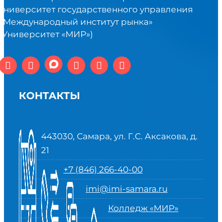
университет государственного управления
«Международный институт рынка»
(Университет «МИР»)
КОНТАКТЫ
443030, Самара, ул. Г.С. Аксакова, д.
21
+7 (846) 266-40-00
imi@imi-samara.ru
Колледж «МИР»