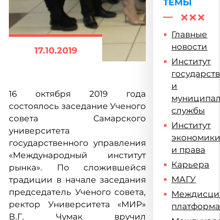
ТЕМЫ
Главные
новости
17.10.2019
Институт
государст
и
16 октября 2019 года
муниципа
состоялось заседание Ученого
службы
совета Самарского
Институт
университета
экономик
государственного управления
и права
«Международный институт
Карьера
рынка». По сложившейся
МАГУ
традиции в начале заседания
председатель Ученого совета,
Междисци
ректор Университета «МИР»
платформ
В.Г. Чумак вручил