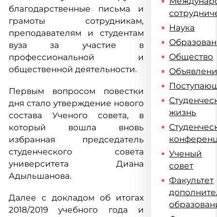
Междунар
благодарственные письма и
сотруднич
грамоты сотрудникам,
Наука
преподавателям и студентам
Образова
вуза за участие в
Общество
профессиональной и
общественной деятельности.
Объявлен
Поступаю
Первым вопросом повестки
Студенчес
дня стало утверждение нового
жизнь
состава Ученого совета, в
Студенчес
который вошла вновь
конферен
избранная председатель
студенческого совета
Ученый
университета Диана
совет
Адыльшанова.
Факультет
дополните
Далее с докладом об итогах
образован
2018/2019 учебного года и