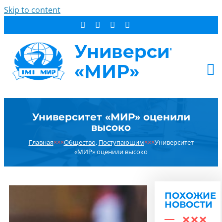
Skip to content
АБИТУРИЕНТУ
Университет «МИР» оценили
СТУДЕНТУ
высоко
ДОПОБРАЗОВАНИЕ
Главная
×××
Общество
,
Поступающим
×××
Университет
ОБ УНИВЕРСИТЕТЕ
«МИР» оценили высоко
НОВОСТИ
КОНТАКТЫ
ПОХОЖИЕ
РЕЗУЛЬТАТ ПОИСКА:
НОВОСТИ