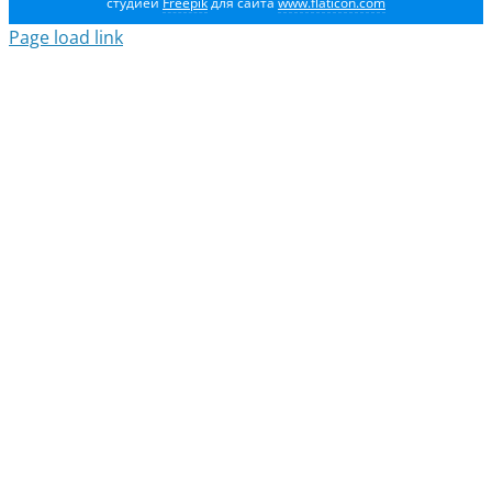
студией
Freepik
для сайта
www.flaticon.com
Page load link