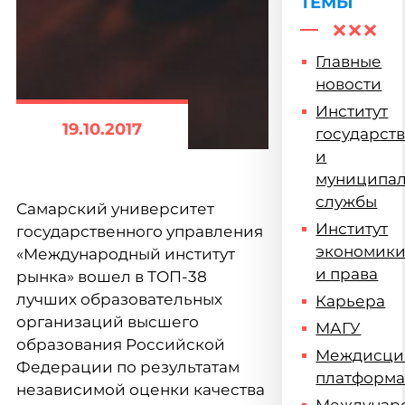
ТЕМЫ
Главные
новости
Институт
19.10.2017
государст
и
муниципа
службы
Самарский университет
Институт
государственного управления
экономик
«Международный институт
и права
рынка» вошел в ТОП-38
лучших образовательных
Карьера
организаций высшего
МАГУ
образования Российской
Междисци
Федерации по результатам
платформ
независимой оценки качества