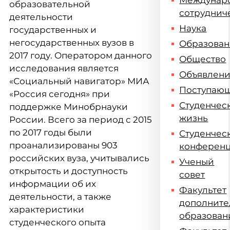
Междунар
образовательной
сотруднич
деятельности
Наука
государственных и
негосударственных вузов в
Образова
2017 году. Оператором данного
Общество
исследования является
Объявлен
«Социальный навигатор» МИА
Поступаю
«Россия сегодня» при
Студенчес
поддержке Минобрнауки
жизнь
России. Всего за период с 2015
по 2017 годы были
Студенчес
проанализированы 903
конферен
российских вуза, учитывались
Ученый
открытость и доступность
совет
информации об их
Факультет
деятельности, а также
дополните
характеристики
образован
студенческого опыта