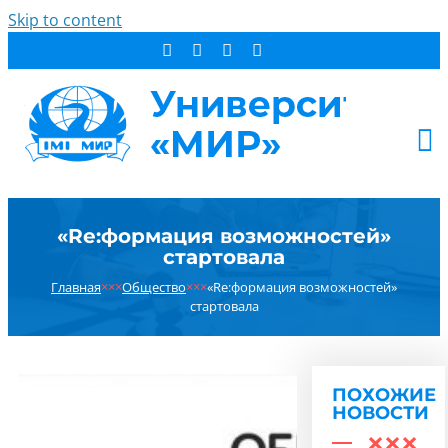
Skip to content
АБИТУРИЕНТУ
«Re:формация возможностей»
СТУДЕНТУ
стартовала
ДОПОБРАЗОВАНИЕ
Главная
×××
Общество
×××
«Re:формация возможностей»
ОБ УНИВЕРСИТЕТЕ
стартовала
НОВОСТИ
КОНТАКТЫ
ПОХОЖИЕ
РЕЗУЛЬТАТ ПОИСКА:
НОВОСТИ