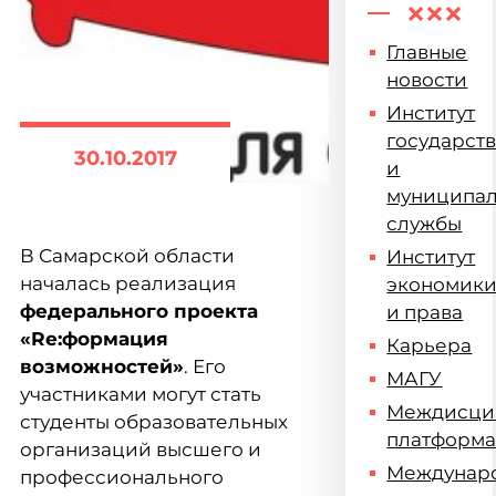
Главные
новости
Институт
государст
30.10.2017
и
муниципа
службы
В Самарской области
Институт
началась реализация
экономик
федерального проекта
и права
«Re:формация
Карьера
возможностей»
. Его
МАГУ
участниками могут стать
Междисци
студенты образовательных
платформ
организаций высшего и
Междунар
профессионального