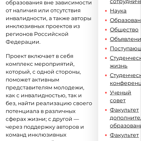
сотруднич
образования вне зависимости
от наличия или отсутствия
Наука
инвалидности, а также авторы
Образова
инклюзивных проектов из
Общество
регионов Российской
Объявлен
Федерации.
Поступаю
Проект включает в себя
Студенчес
комплекс мероприятий,
жизнь
который, с одной стороны,
Студенчес
поможет активным
конферен
представителям молодежи,
Ученый
как с инвалидностью, так и
совет
без, найти реализацию своего
Факультет
потенциала в различных
дополните
сферах жизни; с другой —
образован
через поддержку авторов и
команд инклюзивных
Факультет