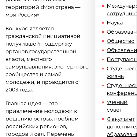
Междунар
территорий «Моя страна —
сотруднич
моя Россия»
Наука
Конкурс является
Образова
гражданской инициативой,
Общество
получившей поддержку
Объявлен
органов государственной
власти, местного
Поступаю
самоуправления, экспертного
Студенчес
сообщества и самой
жизнь
молодежи, и проводится с
Студенчес
2003 года.
конферен
Ученый
Главная идея — это
совет
привлечение молодежи к
решению острых проблем
Факультет
российских регионов,
дополните
городов и сел. Перечень
образован