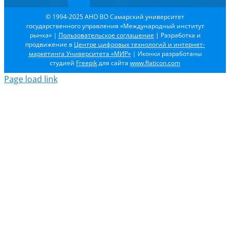
© 1994-2025 АНО ВО Самарский университет
государственного управления «Международный институт
рынка»
|
Пользовательское соглашение
| Разработка и
продвижение в
Центре цифровых технологий и интернет-
маркетинга Университета «МИР»
| Иконки разработаны
студией
Freepik
для сайта
www.flaticon.com
Page load link