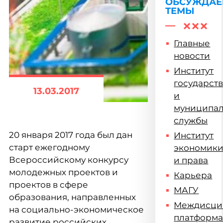
ОБСУЖДА
ТЕМЫ
Главные
новости
Институт
государст
13.03.2017
и
муниципа
службы
20 января 2017 года был дан
Институт
старт ежегодному
экономик
Всероссийскому конкурсу
и права
молодежных проектов и
Карьера
проектов в сфере
МАГУ
образования, направленных
Междисци
на социально-экономическое
платформ
развитие российских