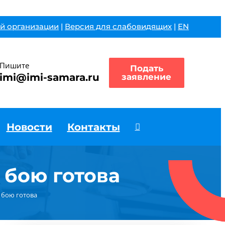
й организации
|
Версия для слабовидящих
|
EN
Пишите
Подать
imi@imi-samara.ru
заявление
Новости
Контакты
бою готова
 бою готова