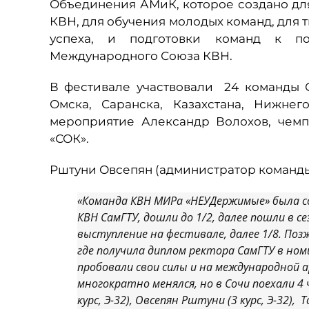
Объединения АМиК, которое создано дл
КВН, для обучения молодых команд, для 
успеха, и подготовки команд к п
Международного Союза КВН.
В фестивале участвовали 24 команды С
Омска, Саранска, Казахстана, Нижне
мероприятие Александр Волохов, чем
«СОК».
Рштуни Овсепян (администратор команды
«Команда КВН МИРа «НЕУДержимые» была соз
КВН СамГТУ, дошли до 1/2, далее пошли в 
выступление на фестивале, далее 1/8. Поз
где получила диплом ректора СамГТУ в н
пробовали свои силы и на международной 
многократно менялся, но в Сочи поехали 4
курс, Э-32), Овсепян Рштуни (3 курс, Э-32), 