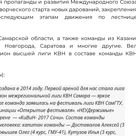
я пропаганды и развития Международного Союз
творческого старта новых дарований, закреплени
оследующим этапам движения по лестниц
амарской области, а также команды из Казани
го Новгорода, Саратова и многие другие. Ве
пион высшей лиги КВН в составе команды КВ
):
дана в 2014 году. Первой ареной для нас стала лига
сезон межрегиональной лиги КВН Самара — яркое
же команда заявилась на фестиваль лиги КВН СамГТУ,
оминации «Открытие фестиваля». «НЕУДержимые»
арене — «КиВиН- 2017 Сочи». Состав команды
 человека: капитан команды — Доставалов Алексей (3
Товышев Олег (4 курс, ГМУ-41), Кутузов Илья (3 курс,