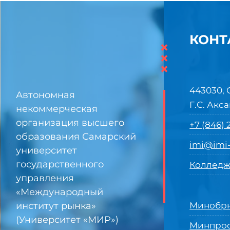
КОНТ
×
×
×
443030, 
Автономная
Г.С. Акса
некоммерческая
организация высшего
+7 (846)
образования Самарский
imi@imi-
университет
государственного
Колледж
управления
«Международный
институт рынка»
Минобрн
(Университет «МИР»)
Минпро