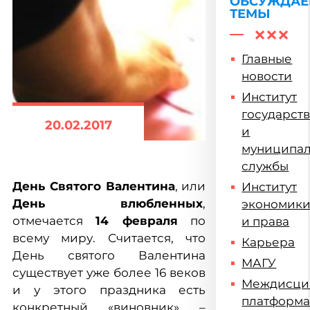
«МИР»
ОБСУЖДА
ТЕМЫ
Главные
новости
Институт
государст
20.02.2017
и
муниципа
службы
День Святого Валентина
, или
Институт
День влюбленных
,
экономик
отмечается
14 февраля
по
и права
всему миру. Считается, что
Карьера
День святого Валентина
МАГУ
существует уже более 16 веков
Междисци
и у этого праздника есть
платформ
конкретный «виновник» –