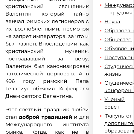
Междунар
христианский священник
сотруднич
Валентин, который тайно
венчал римских легионеров с
Наука
их возлюбленными, несмотря
Образова
на запрет императора, за что и
Общество
был казнен. Впоследствии, как
Объявлен
христианский мученик,
Поступаю
пострадавший за веру,
Валентин был канонизирован
Студенчес
католической церковью. А в
жизнь
496 году римский Папа
Студенчес
Геласиус объявил 14 февраля
конферен
Днем святого Валентина.
Ученый
совет
Этот светлый праздник любви
Факультет
стал
доброй традицией
и для
дополните
Международного института
образован
рынка. Когда, как не в