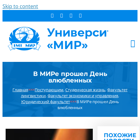
Skip to content
АБИТУРИЕНТУ
В МИРе прошел День
СТУДЕНТУ
влюбленных
ДОПОБРАЗОВАНИЕ
Главная
×××
Поступающим
,
Студенческая жизнь
,
Факультет
ОБ УНИВЕРСИТЕТЕ
лингвистики
,
Факультет экономики и управления
,
Юридический факультет
×××
В МИРе прошел День
НОВОСТИ
влюбленных
КОНТАКТЫ
РЕЗУЛЬТАТ ПОИСКА:
ПОХОЖИЕ