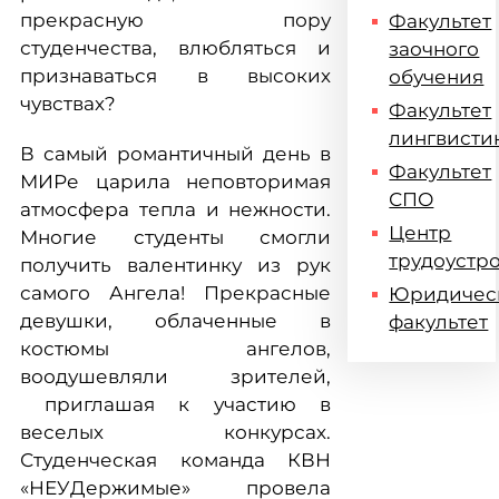
прекрасную пору
Факультет
студенчества, влюбляться и
заочного
признаваться в высоких
обучения
чувствах?
Факультет
лингвисти
В самый романтичный день в
Факультет
МИРе царила неповторимая
СПО
атмосфера тепла и нежности.
Центр
Многие студенты смогли
трудоустр
получить валентинку из рук
самого Ангела! Прекрасные
Юридичес
девушки, облаченные в
факультет
костюмы ангелов,
воодушевляли зрителей,
приглашая к участию в
веселых конкурсах.
Студенческая команда КВН
«НЕУДержимые» провела