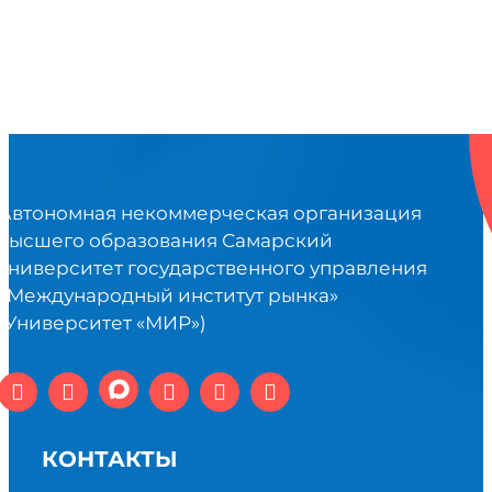
Автономная некоммерческая организация
высшего образования Самарский
университет государственного управления
«Международный институт рынка»
(Университет «МИР»)
КОНТАКТЫ