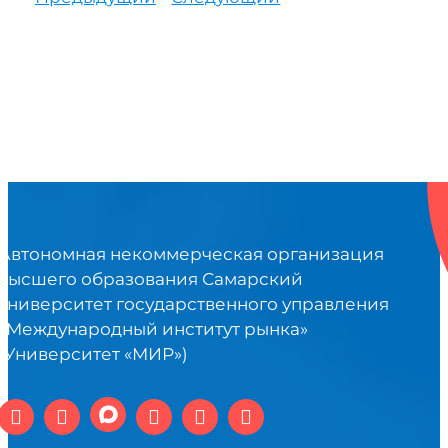
Автономная некоммерческая организация
высшего образования Самарский
университет государственного управления
«Международный институт рынка»
(Университет «МИР»)