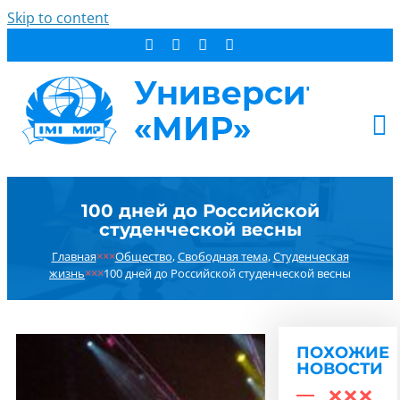
Skip to content
АБИТУРИЕНТУ
100 дней до Российской
СТУДЕНТУ
студенческой весны
ДОПОБРАЗОВАНИЕ
Главная
×××
Общество
,
Свободная тема
,
Студенческая
ОБ УНИВЕРСИТЕТЕ
жизнь
×××
100 дней до Российской студенческой весны
НОВОСТИ
КОНТАКТЫ
ПОХОЖИЕ
РЕЗУЛЬТАТ ПОИСКА:
НОВОСТИ