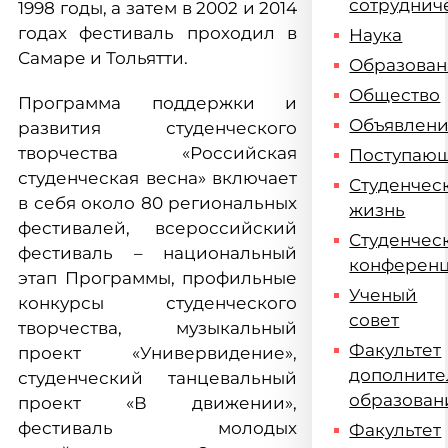
сотруднич
1998 годы, а затем в 2002 и 2014
годах фестиваль проходил в
Наука
Самаре и Тольятти.
Образова
Общество
Программа поддержки и
Объявлен
развития студенческого
творчества «Российская
Поступаю
студенческая весна» включает
Студенчес
в себя около 80 региональных
жизнь
фестивалей, всероссийский
Студенчес
фестиваль – национальный
конферен
этап Программы, профильные
Ученый
конкурсы студенческого
совет
творчества, музыкальный
Факультет
проект «Универвидение»,
дополните
студенческий танцевальный
образован
проект «В движении»,
фестиваль молодых
Факультет