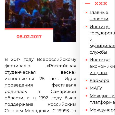
Главные
новости
Институт
государст
08.02.2017
и
муниципа
службы
В 2017 году Всероссийскому
Институт
фестивалю «Российская
экономик
студенческая весна»
и права
исполняется 25 лет. Идея
Карьера
проведения фестиваля
МАГУ
родилась в Самарской
Междисци
области и в 1992 году была
платформ
поддержана Российским
Междунар
Союзом Молодежи. С 19993 по