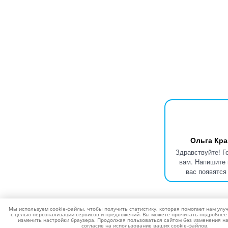
Ольга Кра
Здравствуйте! Г
вам. Напишите 
вас появятся
Мы используем cookie-файлы, чтобы получить статистику, которая помогает нам улу
с целью персонализации сервисов и предложений. Вы можете прочитать подробнее 
изменить настройки браузера. Продолжая пользоваться сайтом без изменения на
согласие на использование ваших cookie-файлов.