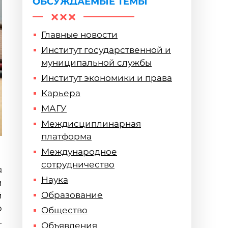
ОБСУЖДАЕМЫЕ ТЕМЫ
Главные новости
Институт государственной и
муниципальной службы
Институт экономики и права
Карьера
МАГУ
Междисциплинарная
платформа
Международное
сотрудничество
я
Наука
и
Образование
й
р
Общество
.
Объявления