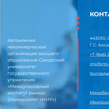
КОНТ
×
×
×
443030, 
Автономная
Г.С. Акса
некоммерческая
организация высшего
+7 (846)
образования Самарский
imi@imi-
университет
государственного
Колледж
управления
«Международный
институт рынка»
Минобрн
(Университет «МИР»)
Минпро