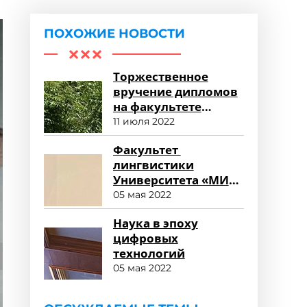
ПОХОЖИЕ НОВОСТИ
Торжественное
вручение дипломов
на факультете
среднего
11 июля 2022
профессионального
Факультет
образования
лингвистики
Университета «МИР»
глазами
05 мая 2022
работодателя
Наука в эпоху
цифровых
технологий
05 мая 2022