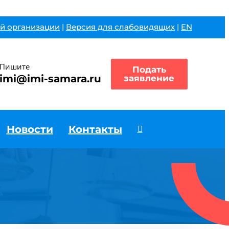
й организации
|
Версия для слабовидящих
|
EN
Пишите
Подать
imi@imi-samara.ru
заявление
Новости
Контакты