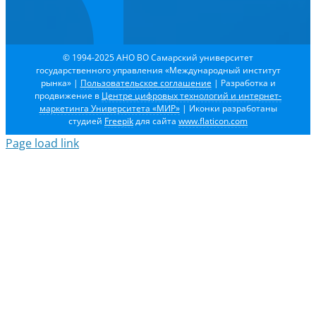
© 1994-2025 АНО ВО Самарский университет
государственного управления «Международный институт
рынка»
|
Пользовательское соглашение
| Разработка и
продвижение в
Центре цифровых технологий и интернет-
маркетинга Университета «МИР»
| Иконки разработаны
студией
Freepik
для сайта
www.flaticon.com
Page load link