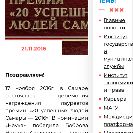
ТЕМЫ
Главные
новости
Институт
государст
21.11.2016
и
муниципа
службы
Поздравляем!
Институт
экономик
17 ноября 2016г. в Самаре
и права
состоялась церемония
Карьера
награждения лауреатов
МАГУ
премии «20 успешных людей
Междисци
Самары — 2016». В номинации
платформ
«Наука» победила Боброва
Наталья Алексеевна – доктор