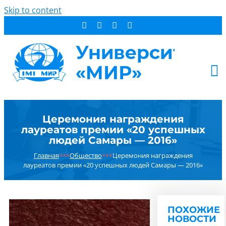
Skip to content
АБИТУРИЕНТУ
Церемония награждения
СТУДЕНТУ
лауреатов премии «20 успешных
ДОПОБРАЗОВАНИЕ
людей Самары — 2016»
ОБ УНИВЕРСИТЕТЕ
Главная
×××
Общество
×××
Церемония награждения
лауреатов премии «20 успешных людей Самары — 2016»
НОВОСТИ
КОНТАКТЫ
РЕЗУЛЬТАТ ПОИСКА:
ПОХОЖИЕ
НОВОСТИ