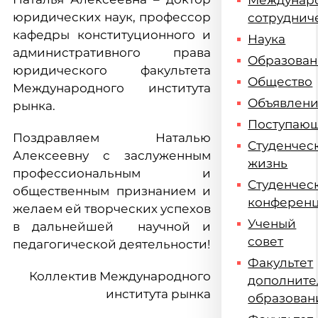
Междунар
юридических наук, профессор
сотруднич
кафедры конституционного и
Наука
административного права
Образова
юридического факультета
Общество
Международного института
Объявлен
рынка.
Поступаю
Поздравляем Наталью
Студенчес
Алексеевну с заслуженным
жизнь
профессиональным и
Студенчес
общественным признанием и
конферен
желаем ей творческих успехов
Ученый
в дальнейшей научной и
совет
педагогической деятельности!
Факультет
Коллектив Международного
дополните
института рынка
образован