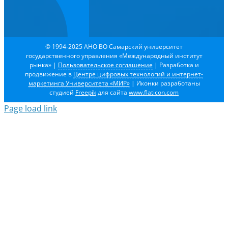
© 1994-2025 АНО ВО Самарский университет
государственного управления «Международный институт
рынка»
|
Пользовательское соглашение
| Разработка и
продвижение в
Центре цифровых технологий и интернет-
маркетинга Университета «МИР»
| Иконки разработаны
студией
Freepik
для сайта
www.flaticon.com
Page load link