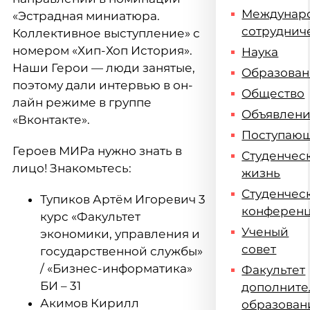
Междунар
«Эстрадная миниатюра.
сотруднич
Коллективное выступление» с
номером «Хип-Хоп История».
Наука
Наши Герои — люди занятые,
Образова
поэтому дали интервью в он-
Общество
лайн режиме в группе
Объявлен
«Вконтакте».
Поступаю
Героев МИРа нужно знать в
Студенчес
лицо! Знакомьтесь:
жизнь
Студенчес
Тупиков Артём Игоревич 3
конферен
курс «Факультет
Ученый
экономики, управления и
совет
государственной службы»
/ «Бизнес-информатика»
Факультет
БИ – 31
дополните
Акимов Кирилл
образован