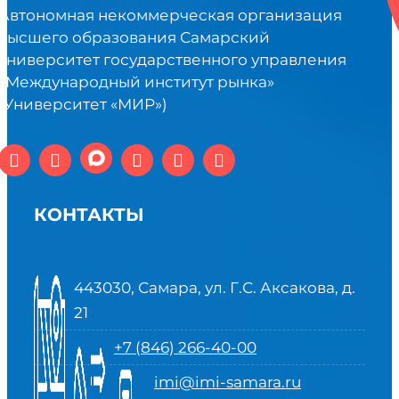
Автономная некоммерческая организация
высшего образования Самарский
университет государственного управления
«Международный институт рынка»
(Университет «МИР»)
КОНТАКТЫ
443030, Самара, ул. Г.С. Аксакова, д.
21
+7 (846) 266-40-00
imi@imi-samara.ru