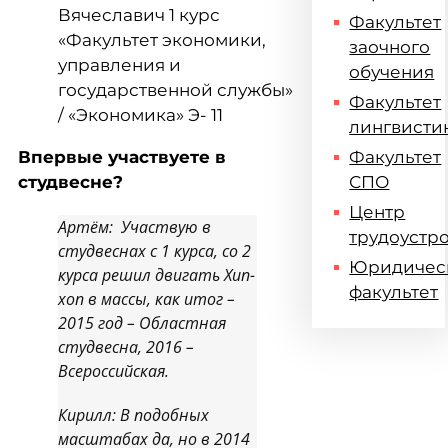
Вячеславич 1 курс
Факультет
«Факультет экономики,
заочного
управления и
обучения
государственной службы»
Факультет
/ «Экономика» Э- 11
лингвисти
Впервые участвуете в
Факультет
студвесне?
СПО
Центр
Артём: Участвую в
трудоустр
студвеснах с 1 курса, со 2
Юридичес
курса решил двигать Хип-
факультет
хоп в массы, как итог –
2015 год – Областная
студвесна, 2016 –
Всероссийская.
Кирилл: В подобных
масштабах да, но в 2014