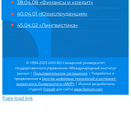
38.04.08 «Финансы и кредит»
40.04.01 «Юриспруденция»
45.04.02 «Лингвистика»
© 1994-2025 АНО ВО Самарский университет
государственного управления «Международный институт
рынка»
|
Пользовательское соглашение
| Разработка и
продвижение в
Центре цифровых технологий и интернет-
маркетинга Университета «МИР»
| Иконки разработаны
студией
Freepik
для сайта
www.flaticon.com
Page load link