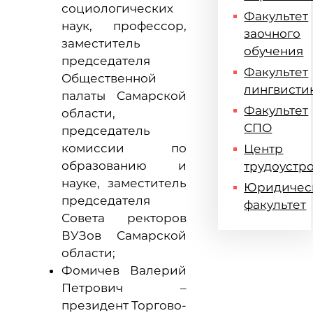
социологических
Факультет
наук, профессор,
заочного
заместитель
обучения
председателя
Факультет
Общественной
лингвисти
палаты Самарской
Факультет
области,
СПО
председатель
комиссии по
Центр
образованию и
трудоустр
науке, заместитель
Юридичес
председателя
факультет
Совета ректоров
ВУЗов Самарской
области;
Фомичев Валерий
Петрович –
президент Торгово-