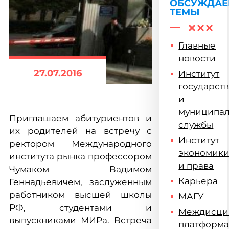
ОБСУЖДА
ТЕМЫ
Главные
новости
27.07.2016
Институт
государст
и
муниципа
Приглашаем абитуриентов и
службы
их родителей на встречу с
Институт
ректором Международного
экономик
института рынка профессором
и права
Чумаком Вадимом
Карьера
Геннадьевичем, заслуженным
работником высшей школы
МАГУ
РФ, студентами и
Междисци
выпускниками МИРа. Встреча
платформ