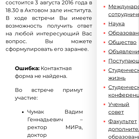
состоится 3 августа 2016 года в
Междунар
18.30 в Актовом зале института.
сотруднич
В ходе встречи Вы имеете
Наука
возможность получить ответ
Образова
на любой интересующий Вас
вопрос. Вы можете
Общество
сформулировать его заранее.
Объявлен
Поступаю
Ошибка:
Контактная
Студенчес
форма не найдена.
жизнь
Студенчес
Во встрече примут
конферен
участие:
Ученый
Чумак Вадим
совет
Геннадьевич –
Факультет
ректор МИРа,
дополните
доктор
образован