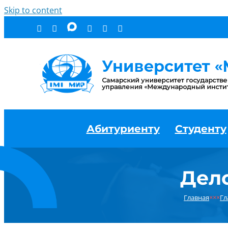
Skip to content
Абитуриенту
Студенту
Дел
Главная
×××
Гл