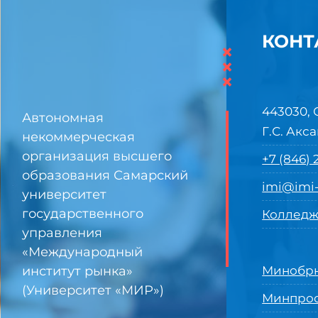
КОНТ
×
×
×
443030, 
Автономная
Г.С. Акса
некоммерческая
организация высшего
+7 (846)
образования Самарский
imi@imi-
университет
государственного
Колледж
управления
«Международный
институт рынка»
Минобрн
(Университет «МИР»)
Минпро