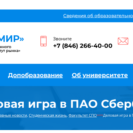
Сведения об образовательно
Звоните
+7 (846) 266-40-00
Допобразование
Об университете
овая игра в ПАО Сбер
авные новости
,
Студенческая жизнь
,
Факультет СПО
×××
Деловая игра в