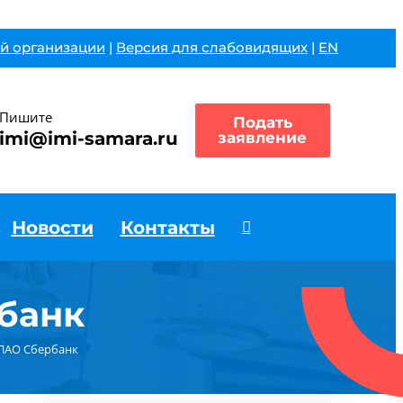
й организации
|
Версия для слабовидящих
|
EN
Пишите
Подать
imi@imi-samara.ru
заявление
Новости
Контакты
банк
 ПАО Сбербанк