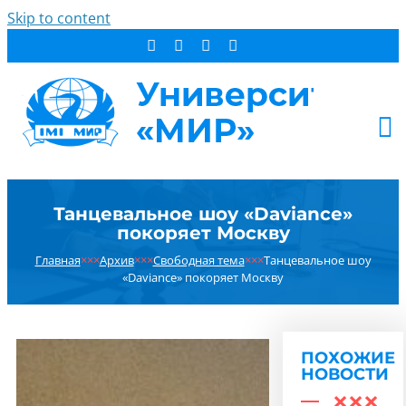
Skip to content
АБИТУРИЕНТУ
Танцевальное шоу «Daviance»
СТУДЕНТУ
покоряет Москву
ДОПОБРАЗОВАНИЕ
Главная
×××
Архив
×××
Свободная тема
×××
Танцевальное шоу
ОБ УНИВЕРСИТЕТЕ
«Daviance» покоряет Москву
НОВОСТИ
КОНТАКТЫ
ПОХОЖИЕ
РЕЗУЛЬТАТ ПОИСКА:
НОВОСТИ