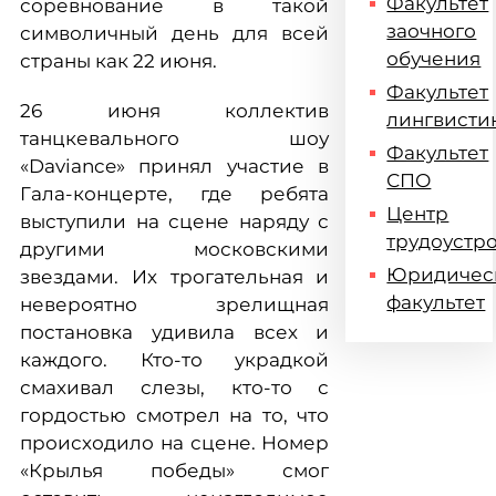
Факультет
соревнование в такой
заочного
символичный день для всей
обучения
страны как 22 июня.
Факультет
26 июня коллектив
лингвисти
танцкевального шоу
Факультет
«Daviance» принял участие в
СПО
Гала-концерте, где ребята
Центр
выступили на сцене наряду с
трудоустр
другими московскими
Юридичес
звездами. Их трогательная и
факультет
невероятно зрелищная
постановка удивила всех и
каждого. Кто-то украдкой
смахивал слезы, кто-то с
гордостью смотрел на то, что
происходило на сцене. Номер
«Крылья победы» смог