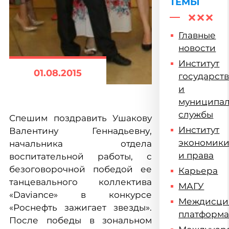
ТЕМЫ
Главные
новости
Институт
01.08.2015
государст
и
муниципа
службы
Спешим поздравить Ушакову
Институт
Валентину Геннадьевну,
экономик
начальника отдела
и права
воспитательной работы, с
безоговорочной победой ее
Карьера
танцевального коллектива
МАГУ
«Daviance» в конкурсе
Междисци
«Роснефть зажигает звезды».
платформ
После победы в зональном