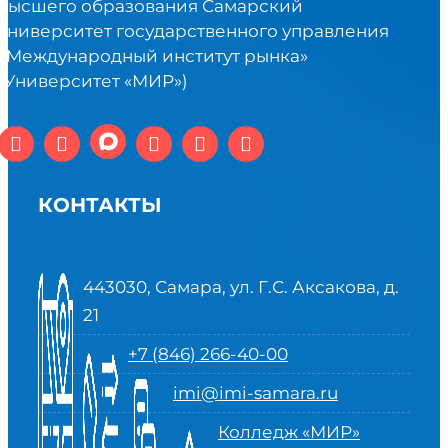
высшего образования Самарский
университет государственного управления
«Международный институт рынка»
(Университет «МИР»)
КОНТАКТЫ
443030, Самара, ул. Г.С. Аксакова, д.
21
+7 (846) 266-40-00
imi@imi-samara.ru
Колледж «МИР»