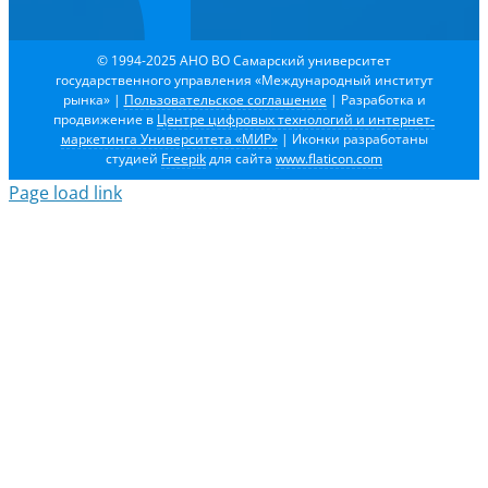
© 1994-2025 АНО ВО Самарский университет
государственного управления «Международный институт
рынка»
|
Пользовательское соглашение
| Разработка и
продвижение в
Центре цифровых технологий и интернет-
маркетинга Университета «МИР»
| Иконки разработаны
студией
Freepik
для сайта
www.flaticon.com
Page load link