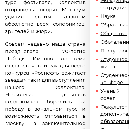
Междунар
туре фестиваля, коллектив
сотруднич
отправился покорять Москву и
Наука
удивил своим талантом
абсолютно всех: соперников,
Образова
зрителей и жюри.
Общество
Объявлен
Совсем недавно наша страна
Поступаю
праздновала 70-летие
Победы. Именно эта тема
Студенчес
стала ключевой как для всего
жизнь
конкурса «Роснефть зажигает
Студенчес
звезды», так и для выступления
конферен
нашего коллектива.
Ученый
Несколько десятков
совет
коллективов боролись за
Факультет
победу в зональном туре и
дополните
возможность отправиться в
образован
Москву на заключительное