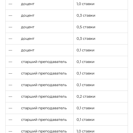
— доцент
1,0 ставки
— доцент
0,3 ставки
— доцент
0,5 ставки
— доцент
0,3 ставки
— доцент
0,1 ставки
— старший преподаватель
0,1 ставки
— старший преподаватель
0,1 ставки
— старший преподаватель
0,1 ставки
— старший преподаватель
0,2 ставки
— старший преподаватель
0,1 ставки
— старший преподаватель
0,1 ставки
— старший преподаватель
1,0 ставки