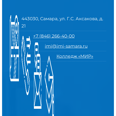
443030, Самара, ул. Г.С. Аксакова, д.
21
+7 (846) 266-40-00
imi@imi-samara.ru
Колледж «МИР»