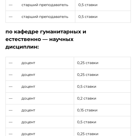
— старший преподаватель
0,5 ставки
— старший преподаватель
0,5 ставки
по кафедре гуманитарных и
естественно — научных
дисциплин:
— доцент
0,25 ставки
— доцент
0,25 ставки
— доцент
0,5 ставки
— доцент
0,2 ставки
— доцент
0,15 ставки
— доцент
0,5 ставки
— доцент
0,25 ставки