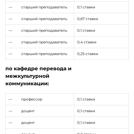
— старший преподаватель
0,1 ставки
— старший преподаватель
0,67 ставки
— старший преподаватель
0,1 ставки
— старший преподаватель
0,4 ставки
— старший преподаватель
0,25 ставки
по кафедре перевода и
межкультурной
коммуникации:
— профессор
0,1 ставки
— доцент
0,1 ставки
— доцент
0,1 ставки