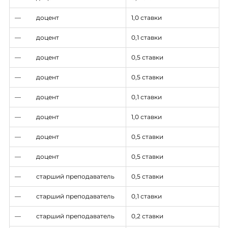
— доцент
1,0 ставки
— доцент
0,1 ставки
— доцент
0,5 ставки
— доцент
0,5 ставки
— доцент
0,1 ставки
— доцент
1,0 ставки
— доцент
0,5 ставки
— доцент
0,5 ставки
— старший преподаватель
0,5 ставки
— старший преподаватель
0,1 ставки
— старший преподаватель
0,2 ставки