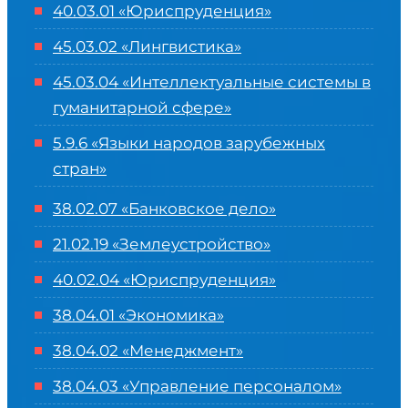
40.03.01 «Юриспруденция»
45.03.02 «Лингвистика»
45.03.04 «
Интеллектуальные системы в
гуманитарной сфере
»
5.9.6 «Языки народов зарубежных
стран»
38.02.07 «Банковское дело»
21.02.19 «Землеустройство»
40.02.04 «Юриспруденция»
38.04.01 «Экономика»
38.04.02 «Менеджмент»
38.04.03 «Управление персоналом»