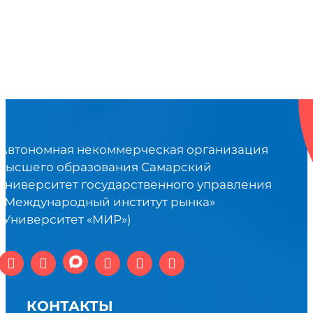
Автономная некоммерческая организация
высшего образования Самарский
университет государственного управления
«Международный институт рынка»
(Университет «МИР»)
КОНТАКТЫ