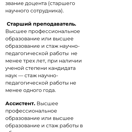
звание доцента (старшего
научного сотрудника).
Старший преподаватель.
Высшее профессиональное
образование или высшее
образование и стаж научно-
педагогической работы не
менее трех лет, при наличии
ученой степени кандидата
наук — стаж научно-
педагогической работы не
менее одного года.
Ассистент.
Высшее
профессиональное
образование или высшее
образование и стаж работы в