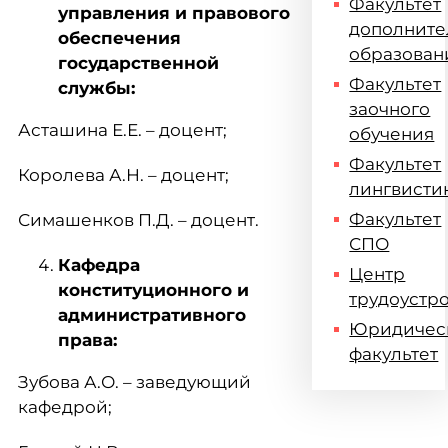
Факультет
управления и правового
дополните
обеспечения
образован
государственной
Факультет
службы:
заочного
Асташина Е.Е. – доцент;
обучения
Факультет
Королева А.Н. – доцент;
лингвисти
Факультет
Симашенков П.Д. – доцент.
СПО
Кафедра
Центр
конституционного и
трудоустр
административного
Юридичес
права:
факультет
Зубова А.О. – заведующий
кафедрой;