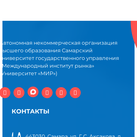
Автономная некоммерческая организация
высшего образования Самарский
университет государственного управления
«Международный институт рынка»
(Университет «МИР»)
КОНТАКТЫ
443030, Самара, ул. Г.С. Аксакова, д.