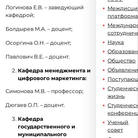
Логинова Е.В. – заведующий
Междисци
кафедрой;
платформ
Междунар
Болдырев М.А. – доцент;
сотруднич
Наука
Осоргина О.Н. – доцент;
Образова
Павлович В.Е. – доцент.
Общество
Объявлен
Кафедра менеджмента и
цифрового маркетинга:
Поступаю
Студенчес
Симонова М.В. – профессор;
жизнь
Дюгаев О.П. – доцент.
Студенчес
конферен
Кафедра
Ученый
государственного и
совет
муниципального