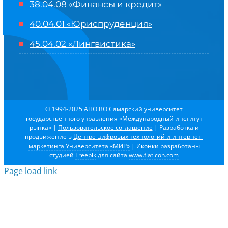
38.04.08 «Финансы и кредит»
40.04.01 «Юриспруденция»
45.04.02 «Лингвистика»
© 1994-2025 АНО ВО Самарский университет
государственного управления «Международный институт
рынка»
|
Пользовательское соглашение
| Разработка и
продвижение в
Центре цифровых технологий и интернет-
маркетинга Университета «МИР»
| Иконки разработаны
студией
Freepik
для сайта
www.flaticon.com
Page load link