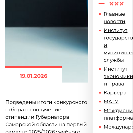
Главные
новости
Институт
государст
и
муниципа
службы
Институт
19.01.2026
экономик
и права
Карьера
МАГУ
Подведены итоги конкурсного
отбора на получение
Междисци
стипендии Губернатора
платформ
Самарской области на первый
Междунар
семестр 2025/2026 учебного