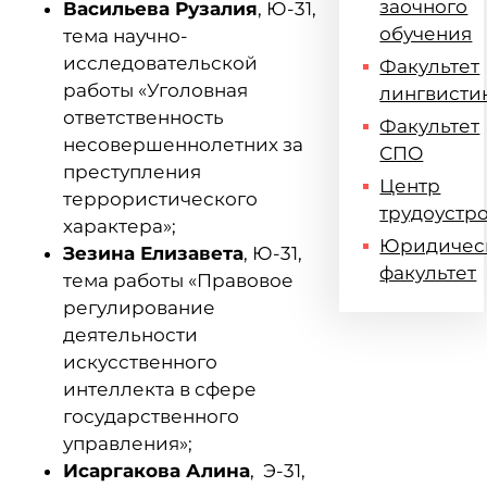
заочного
Васильева Рузалия
, Ю-31,
обучения
тема научно-
исследовательской
Факультет
работы «Уголовная
лингвисти
ответственность
Факультет
несовершеннолетних за
СПО
преступления
Центр
террористического
трудоустр
характера»;
Юридичес
Зезина Елизавета
, Ю-31,
факультет
тема работы «Правовое
регулирование
деятельности
искусственного
интеллекта в сфере
государственного
управления»;
Исаргакова Алина
, Э-31,