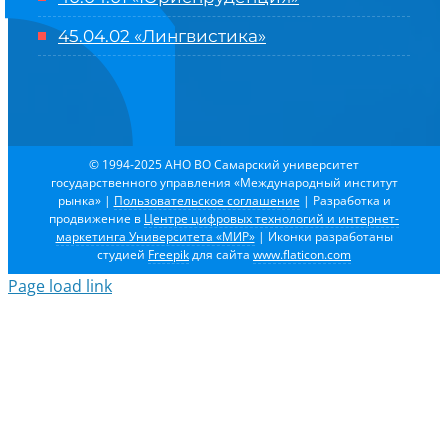
45.04.02 «Лингвистика»
© 1994-2025 АНО ВО Самарский университет
государственного управления «Международный институт
рынка»
|
Пользовательское соглашение
| Разработка и
продвижение в
Центре цифровых технологий и интернет-
маркетинга Университета «МИР»
| Иконки разработаны
студией
Freepik
для сайта
www.flaticon.com
Page load link