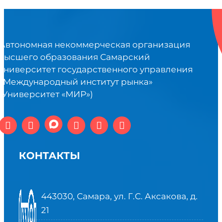
Автономная некоммерческая организация
высшего образования Самарский
университет государственного управления
«Международный институт рынка»
(Университет «МИР»)
КОНТАКТЫ
443030, Самара, ул. Г.С. Аксакова, д.
21