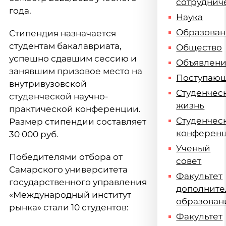
сотруднич
года.
Наука
Образова
Стипендия назначается
студентам бакалавриата,
Общество
успешно сдавшим сессию и
Объявлен
занявшим призовое место на
Поступаю
внутривузовской
Студенчес
студенческой научно-
жизнь
практической конференции.
Студенчес
Размер стипендии составляет
конферен
30 000 руб.
Ученый
Победителями отбора от
совет
Самарского университета
Факультет
государственного управления
дополните
«Международный институт
образован
рынка» стали 10 студентов:
Факультет