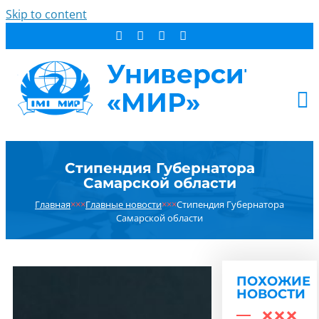
Skip to content
АБИТУРИЕНТУ
Стипендия Губернатора
СТУДЕНТУ
Самарской области
ДОПОБРАЗОВАНИЕ
Главная
×××
Главные новости
×××
Стипендия Губернатора
ОБ УНИВЕРСИТЕТЕ
Самарской области
НОВОСТИ
КОНТАКТЫ
ПОХОЖИЕ
РЕЗУЛЬТАТ ПОИСКА:
НОВОСТИ