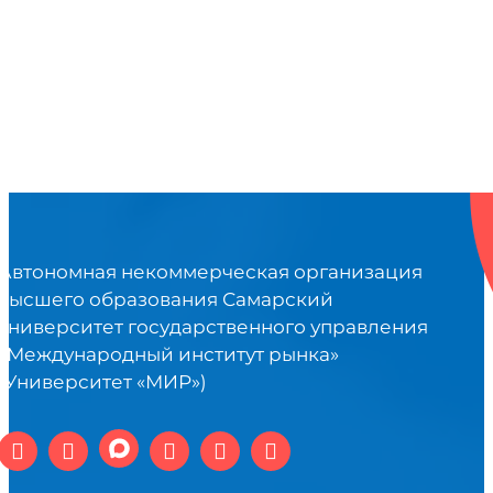
Автономная некоммерческая организация
высшего образования Самарский
университет государственного управления
«Международный институт рынка»
(Университет «МИР»)