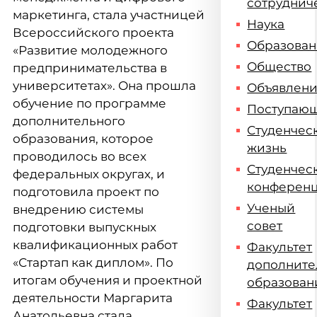
сотруднич
маркетинга, стала участницей
Наука
Всероссийского проекта
Образова
«Развитие молодежного
Общество
предпринимательства в
университетах». Она прошла
Объявлен
обучение по программе
Поступаю
дополнительного
Студенчес
образования, которое
жизнь
проводилось во всех
Студенчес
федеральных округах, и
конферен
подготовила проект по
Ученый
внедрению системы
совет
подготовки выпускных
квалификационных работ
Факультет
«Стартап как диплом». По
дополните
итогам обучения и проектной
образован
деятельности Маргарита
Факультет
Анатольевна стала