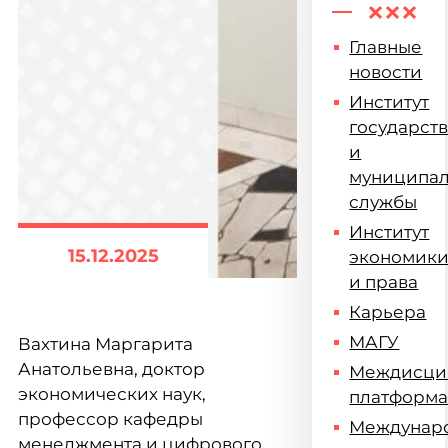
Главные
новости
Институт
государст
и
муниципа
службы
Институт
15.12.2025
экономик
и права
Карьера
МАГУ
Вахтина Маргарита
Анатольевна, доктор
Междисци
экономических наук,
платформ
профессор кафедры
Междунар
менеджмента и цифрового