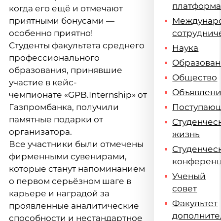
платформ
когда его ещё и отмечают
приятными бонусами —
Междунар
особенно приятно!
сотруднич
Студенты факультета среднего
Наука
профессионального
Образова
образования, принявшие
Общество
участие в кейс-
Объявлен
чемпионате «GPB.Internship» от
Газпромбанка, получили
Поступаю
памятные подарки от
Студенчес
организатора.
жизнь
Все участники были отмечены
Студенчес
фирменными сувенирами,
конферен
которые станут напоминанием
Ученый
о первом серьёзном шаге в
совет
карьере и наградой за
Факультет
проявленные аналитические
дополните
способности и нестандартное