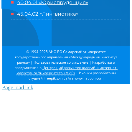
40.04.01 «Юриспруденция»
45.04.02 «Лингвистика»
© 1994-2025 АНО ВО Самарский университет
государственного управления «Международный институт
рынка»
|
Пользовательское соглашение
| Разработка и
продвижение в
Центре цифровых технологий и интернет-
маркетинга Университета «МИР»
| Иконки разработаны
студией
Freepik
для сайта
www.flaticon.com
Page load link