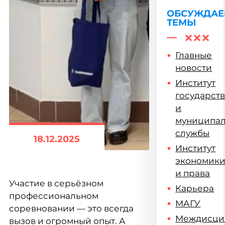
ОБСУЖДА
ТЕМЫ
Главные
новости
Институт
государст
и
муниципа
службы
18.12.2025
Институт
экономик
и права
Участие в серьёзном
Карьера
профессиональном
МАГУ
соревновании — это всегда
Междисци
вызов и огромный опыт. А