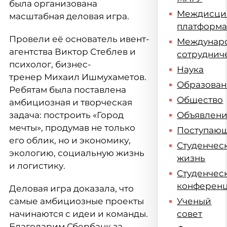
была организована
Междисци
масштабная деловая игра.
платформ
Провели её основатель ивент-
Междунар
агентства Виктор Стеблев и
сотруднич
психолог, бизнес-
Наука
тренер Михаил Ишмухаметов.
Образова
Ребятам была поставлена
Общество
амбициозная и творческая
задача: построить «Город
Объявлен
мечты», продумав не только
Поступаю
его облик, но и экономику,
Студенчес
экологию, социальную жизнь
жизнь
и логистику.
Студенчес
конферен
Деловая игра доказала, что
самые амбициозные проекты
Ученый
начинаются с идеи и команды.
совет
Благодарим Сбербанк за