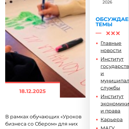
ФСПО
2026
ОБСУЖДА
ТЕМЫ
Главные
новости
Институт
государст
и
муниципа
службы
18.12.2025
Институт
экономик
и права
В рамках обучающих «Уроков
Карьера
бизнеса со Сбером» для них
МАГУ