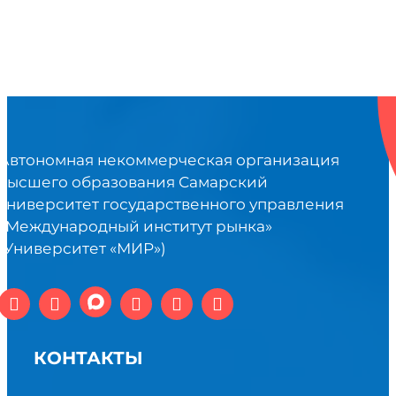
Автономная некоммерческая организация
высшего образования Самарский
университет государственного управления
«Международный институт рынка»
(Университет «МИР»)
КОНТАКТЫ