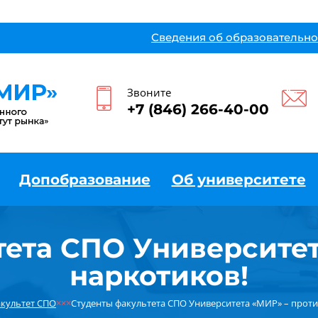
Сведения об образовательно
Звоните
+7 (846) 266-40-00
Допобразование
Об университете
тета СПО Университет
наркотиков!
культет СПО
×××
Студенты факультета СПО Университета «МИР» – проти