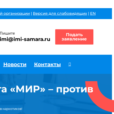
й организации
|
Версия для слабовидящих
|
EN
Пишите
Подать
imi@imi-samara.ru
заявление
Новости
Контакты
а «МИР» – против
в наркотиков!