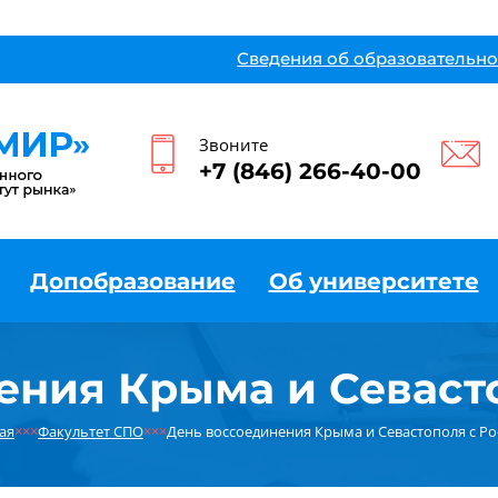
Сведения об образовательно
Звоните
+7 (846) 266-40-00
Допобразование
Об университете
ения Крыма и Севасто
ая
×××
Факультет СПО
×××
День воссоединения Крыма и Севастополя с Ро