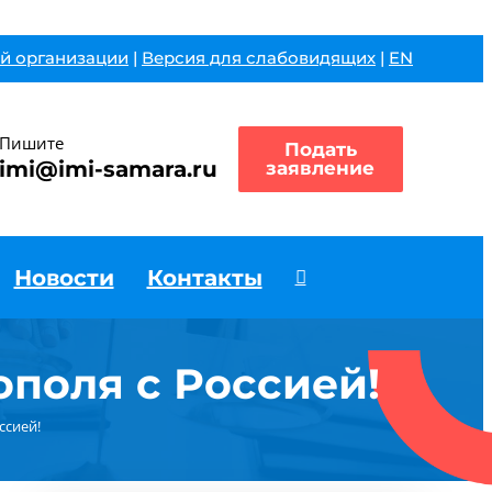
й организации
|
Версия для слабовидящих
|
EN
Пишите
Подать
imi@imi-samara.ru
заявление
Новости
Контакты
поля с Россией!
ссией!