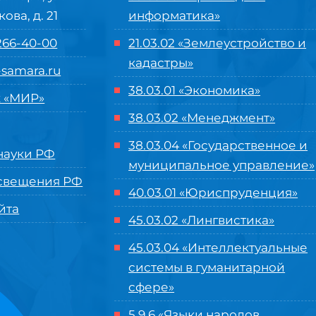
кова, д. 21
информатика»
 266-40-00
21.03.02 «Землеустройство и
кадастры»
samara.ru
38.03.01 «Экономика»
 «МИР»
38.03.02 «Менеджмент»
38.03.04 «Государственное и
ауки РФ
муниципальное управление»
свещения РФ
40.03.01 «Юриспруденция»
йта
45.03.02 «Лингвистика»
45.03.04 «
Интеллектуальные
системы в гуманитарной
сфере
»
5.9.6 «Языки народов