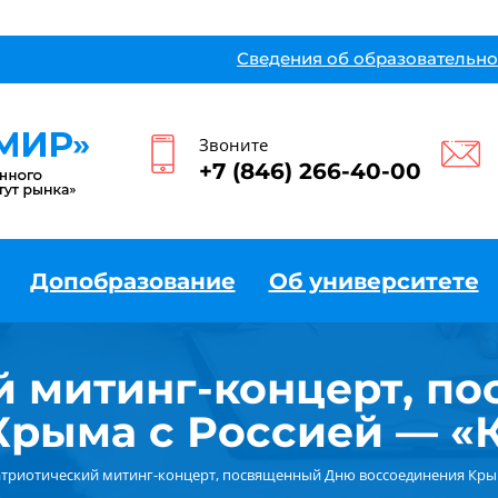
Сведения об образовательно
Звоните
+7 (846) 266-40-00
Допобразование
Об университете
й митинг-концерт, п
рыма с Россией — «
триотический митинг-концерт, посвященный Дню воссоединения Крым