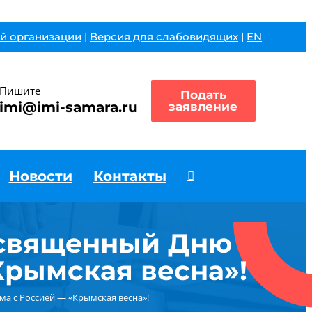
й организации
|
Версия для слабовидящих
|
EN
Пишите
Подать
imi@imi-samara.ru
заявление
Новости
Контакты
освященный Дню
Крымская весна»!
а с Россией — «Крымская весна»!