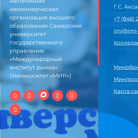
Автономная
Г.С. Акса
некоммерческая
организация высшего
+7 (846)
образования Самарский
imi@imi-
университет
государственного
Колледж
управления
«Международный
институт рынка»
Минобрн
(Университет «МИР»)
Минпро
Карта са