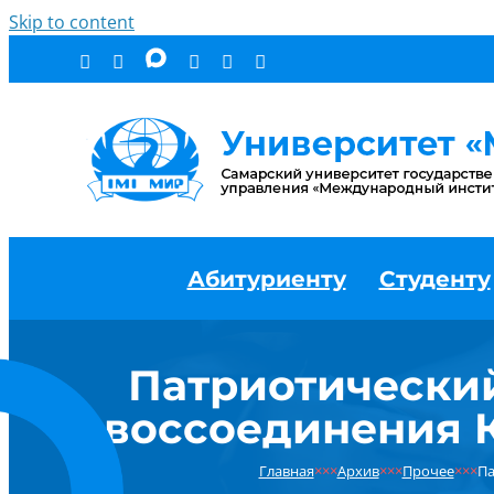
Skip to content
Абитуриенту
Студенту
Патриотически
воссоединения К
Главная
×××
Архив
×××
Прочее
×××
Па