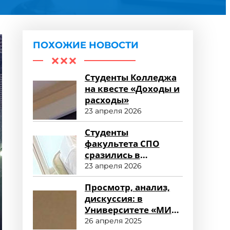
ПОХОЖИЕ НОВОСТИ
Студенты Колледжа
на квесте «Доходы и
расходы»
23 апреля 2026
Студенты
факультета СПО
сразились в
финансовых
23 апреля 2026
поединках на IX
Просмотр, анализ,
Всероссийском
дискуссия: в
фестивале науки и
Университете «МИР»
техники
почтили память
26 апреля 2025