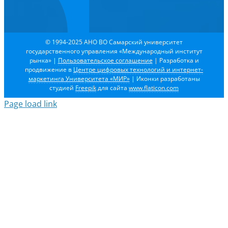
© 1994-2025 АНО ВО Самарский университет
государственного управления «Международный институт
рынка»
|
Пользовательское соглашение
| Разработка и
продвижение в
Центре цифровых технологий и интернет-
маркетинга Университета «МИР»
| Иконки разработаны
студией
Freepik
для сайта
www.flaticon.com
Page load link