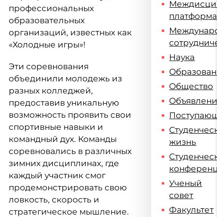
Междисци
профессиональных
платформ
образовательных
Междунар
организаций, известных как
сотруднич
«Холодные игры»!
Наука
Эти соревнования
Образова
объединили молодежь из
Общество
разных колледжей,
Объявлен
предоставив уникальную
возможность проявить свои
Поступаю
спортивные навыки и
Студенчес
командный дух. Команды
жизнь
соревновались в различных
Студенчес
зимних дисциплинах, где
конферен
каждый участник смог
Ученый
продемонстрировать свою
совет
ловкость, скорость и
Факультет
стратегическое мышление.