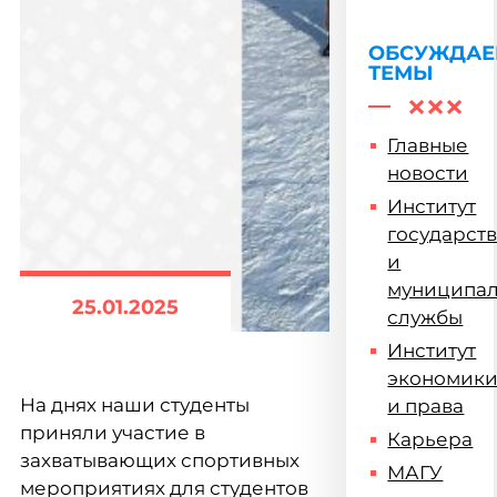
почтили
память
жертв
ОБСУЖДА
ТЕМЫ
геноцида
советского
народа
Главные
новости
Институт
государст
и
муниципа
25.01.2025
службы
Институт
экономик
На днях наши студенты
и права
приняли участие в
Карьера
захватывающих спортивных
МАГУ
мероприятиях для студентов