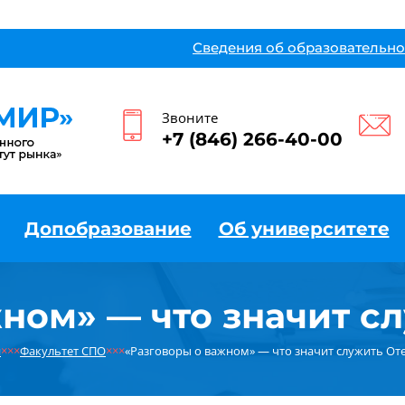
Сведения об образовательно
Звоните
+7 (846) 266-40-00
Допобразование
Об университете
ном» — что значит с
я
×××
Факультет СПО
×××
«Разговоры о важном» — что значит служить От