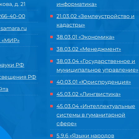
кова, д. 21
информатика»
 266-40-00
21.03.02 «Землеустройство и
кадастры»
samara.ru
38.03.01 «Экономика»
 «МИР»
38.03.02 «Менеджмент»
38.03.04 «Государственное и
ауки РФ
муниципальное управление»
свещения РФ
40.03.01 «Юриспруденция»
йта
45.03.02 «Лингвистика»
45.03.04 «
Интеллектуальные
системы в гуманитарной
сфере
»
5.9.6 «Языки народов