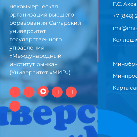
Г.С. Акса
некоммерческая
организация высшего
+7 (846)
образования Самарский
imi@imi-
университет
государственного
Колледж
управления
«Международный
институт рынка»
Минобрн
(Университет «МИР»)
Минпро
Карта са