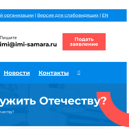
й организации
|
Версия для слабовидящих
|
EN
Пишите
Подать
imi@imi-samara.ru
заявление
Новости
Контакты
лужить Отечеству?
ечеству?