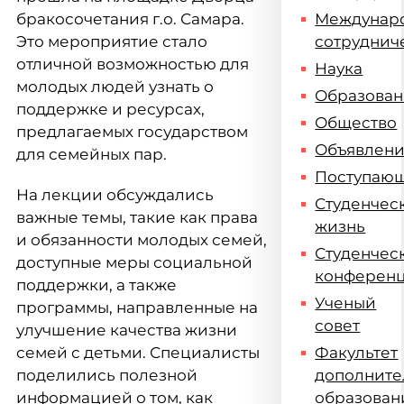
бракосочетания г.о. Самара.
Междунар
Это мероприятие стало
сотруднич
отличной возможностью для
Наука
молодых людей узнать о
Образова
поддержке и ресурсах,
Общество
предлагаемых государством
Объявлен
для семейных пар.
Поступаю
На лекции обсуждались
Студенчес
важные темы, такие как права
жизнь
и обязанности молодых семей,
Студенчес
доступные меры социальной
конферен
поддержки, а также
Ученый
программы, направленные на
совет
улучшение качества жизни
семей с детьми. Специалисты
Факультет
поделились полезной
дополните
информацией о том, как
образован