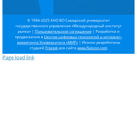
© 1994-2025 АНО ВО Самарский университет
государственного управления «Международный институт
рынка»
|
Пользовательское соглашение
| Разработка и
продвижение в
Центре цифровых технологий и интернет-
маркетинга Университета «МИР»
| Иконки разработаны
студией
Freepik
для сайта
www.flaticon.com
Page load link