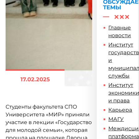
ОБСУЖДА
ТЕМЫ
Главные
новости
Институт
государст
и
муниципа
службы
17.02.2025
Институт
экономик
и права
Студенты факультета СПО
Карьера
Университета «МИР» приняли
МАГУ
участие в лекции «Государство
Междисци
для молодой семьи», которая
платформ
прошла на площадке Дворца