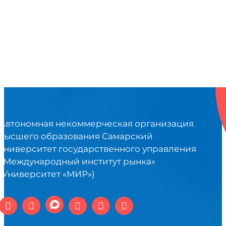
Автономная некоммерческая организация
высшего образования Самарский
университет государственного управления
«Международный институт рынка»
(Университет «МИР»)