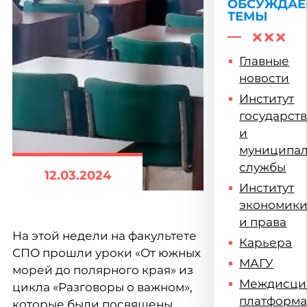
ОБСУЖДА
ТЕМЫ
Главные
новости
Институт
государст
и
муниципа
службы
12.03.2024
Институт
экономик
и права
На этой недели на факультете
Карьера
СПО прошли уроки «От южных
МАГУ
морей до полярного края» из
Междисци
цикла «Разговоры о важном»,
платформ
которые были посвящены