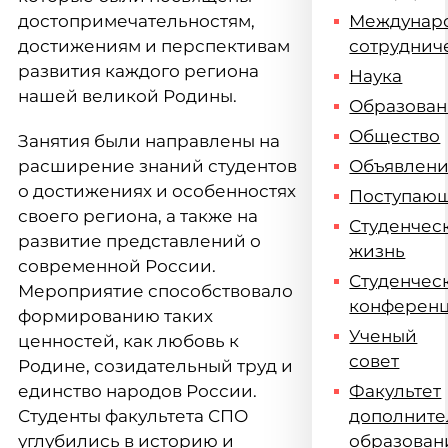
достопримечательностям,
Междунар
достижениям и перспективам
сотруднич
развития каждого региона
Наука
нашей великой Родины.
Образова
Общество
Занятия были направлены на
расширение знаний студентов
Объявлен
о достижениях и особенностях
Поступаю
своего региона, а также на
Студенчес
развитие представлений о
жизнь
современной России.
Студенчес
Мероприятие способствовало
конферен
формированию таких
Ученый
ценностей, как любовь к
совет
Родине, созидательный труд и
единство народов России.
Факультет
Студенты факультета СПО
дополните
углубились в историю и
образован